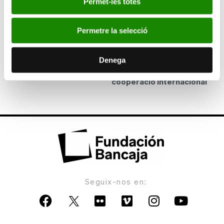
pequeños espacios museísticos de España por
Permet-les totes
la muestra Atesorar España
Permetre la selecció
ANTERIOR
La Fundació Bancaixa convoca ajudes per a
Denega
projectes de codesenvolupament, immigració i
cooperació internacional
Seguix-nos en: