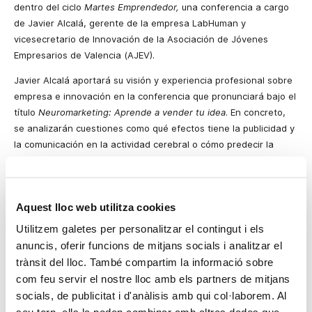
dentro del ciclo
Martes Emprendedor,
una conferencia
a cargo
de Javier Alcalá,
gerente de la empresa LabHuman
y
vicesecretario de Innovación de la Asociación de Jóvenes
Empresarios de Valencia (AJEV).
Javier Alcalá aportará su visión y experiencia profesional sobre
empresa e innovación en la conferencia que pronunciará bajo el
título
Neuromarketing: Aprende a vender tu idea
. En concreto,
se analizarán cuestiones como qué efectos tiene la publicidad y
la comunicación en la actividad cerebral o cómo predecir la
conducta del consumidor para que triunfe una idea empresarial.
Javier Alcalá es ingeniero industrial por la Universidad
Politécnica de Valencia y Mechanical Engineering por la
Aquest lloc web utilitza cookies
Middlessex University of London. Además, cuenta con varios
Utilitzem galetes per personalitzar el contingut i els
masters en gestión de empresas y de innovación. El inicio de su
anuncis, oferir funcions de mitjans socials i analitzar el
carrera estuvo orientado a la investigación y el desarrollo en el
trànsit del lloc. També compartim la informació sobre
sector del automóvil, concretamente en el área de seguridad
com feu servir el nostre lloc amb els partners de mitjans
pasiva. Tras años de experiencia en el entorno técnico, pasó a
socials, de publicitat i d'anàlisis amb qui col·laborem. Al
desarrollar actividades de definición y gestión de proyectos de