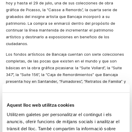
hoy y hasta el 29 de julio, una de sus colecciones de obra
gráfica de Picasso, la “Caisse a Remords”, la cuarta serie de
grabados del insigne artista que Bancaja incorporó a su
patrimonio. La compra se enmarcó dentro del propósito de
continuar la línea mantenida de incrementar el patrimonio
artístico y destinarlo a exposiciones en beneficio de los
ciudadanos.
Los fondos artísticos de Bancaja cuentan con siete colecciones
completas, de las pocas que existen en el mundo y que son
básicas en la obra gráfica picasiana: la “Suite Vollard”, la “Suite
347”, la “Suite 156”, la “Caja de Remordimientos” que Bancaja
presenta hoy en Santander, “Fumadores”, “Retratos de Familia” y
la última adquisición: “Suite 60”. Además, Bancaja dispone de 6
linograbados y más de 60 libros ilustrados por el artista
malagueño.
Aquest lloc web utilitza cookies
La obra gráfica de Picasso abarca más de dos mil estampas. De
Utilitzem galetes per personalitzar el contingut i els
las series que realizó se conservan muy pocas completas, ya
anuncis, oferir funcions de mitjans socials i analitzar el
que la mayoría se vendieron por láminas sueltas. Bancaja
trànsit del lloc. També compartim la informació sobre