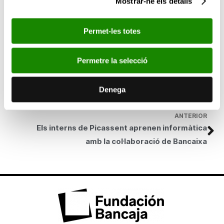
Mostrar-ne els detalls
Además, Bancaja se distingue como la entidad con mayor
aumento porcentual en fondos destinados a Obra Social,
Permet-les totes
realizando así una labor cada vez más importante a favor de la
sociedad.
Permetre la selecció
SEGÜENT
Bancaja presenta en Bilbao los cien grabados de
la “Suite Vollard” de Pablo Picasso
Denega
ANTERIOR
Els interns de Picassent aprenen informàtica
amb la col·laboració de Bancaixa