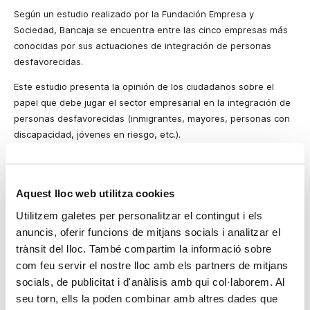
Según un estudio realizado por
la Fundación
Empresa
y
Sociedad, Bancaja se encuentra entre las cinco empresas más
conocidas por sus actuaciones de integración de personas
desfavorecidas.
Este estudio presenta la opinión de los ciudadanos sobre el
papel que debe jugar el sector empresarial en la integración de
personas desfavorecidas (inmigrantes, mayores, personas con
discapacidad, jóvenes en riesgo, etc.).
Según los resultados obtenidos, la mención espontánea a
empresas con actividad concreta en integración social de las
personas desfavorecidas se mantiene estable en los últimos
Aquest lloc web utilitza cookies
años, en torno al 35% de los encuestados. Entre las empresas
Utilitzem galetes per personalitzar el contingut i els
más conocidas, destacan las cajas y los bancos.
anuncis, oferir funcions de mitjans socials i analitzar el
Bancaja, en línea con su naturaleza fundacional como caja de
trànsit del lloc. També compartim la informació sobre
ahorros y su carácter benéfico-social, desarrolla
com feu servir el nostre lloc amb els partners de mitjans
permanentemente acciones que contribuyen a la mejora de la
socials, de publicitat i d'anàlisis amb qui col·laborem. Al
calidad de vida y al progreso cultural y social de su zona de
seu torn, ells la poden combinar amb altres dades que