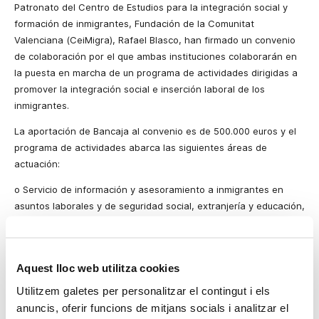
Patronato del Centro de Estudios para la integración social y
formación de inmigrantes, Fundación de
la Comunitat
Valenciana
(CeiMigra), Rafael Blasco, han firmado un convenio
de colaboración por el que ambas instituciones colaborarán en
la puesta en marcha de un programa de actividades dirigidas a
promover la integración social e inserción laboral de los
inmigrantes.
La aportación de Bancaja al convenio es de 500.000 euros y el
programa de actividades abarca las siguientes áreas de
actuación:
o
Servicio de información y asesoramiento a inmigrantes en
asuntos laborales y de seguridad social, extranjería y educación,
familia, proyectos empresariales y autoempleo, proyectos de
cooperación, codesarrollo y asociacionismo.
o
Las publicaciones del Observatorio Valenciano de las
Aquest lloc web utilitza cookies
Migraciones, entre las que destacan seis cuadernos “Miradas
Utilitzem galetes per personalitzar el contingut i els
sobre
la Inmigración
”, así como la convocatoria pública para la
anuncis, oferir funcions de mitjans socials i analitzar el
promoción de la investigación en el ámbito de las migraciones.