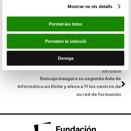
que promuevan la solidaridad con la población inmigrante y la
Mostrar-ne els detalls
cooperación entre los pueblos y las culturas. En este sentido,
destaca la participación de los trabajadores de Bancaja en
diversas acciones de voluntariado corporativo en colaboración
Permet-les totes
con CeiMigra.
SEGÜENT
Permetre la selecció
Bancaja muestra al público las mejores obras
del Salón Fotográfico “Ciudad de Segorbe”
Denega
ANTERIOR
Bancaja inaugura su segunda Aula de
Informática en Elche y eleva a 11 los centros de
su red de formación