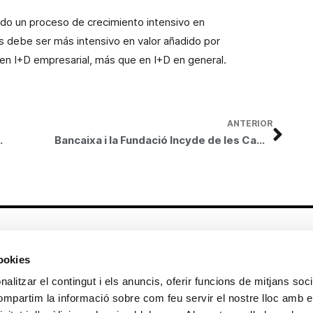
ado un proceso de crecimiento intensivo en
sis debe ser más intensivo en valor añadido por
 en I+D empresarial, más que en I+D en general.
ANTERIOR
mación universitaria fuera de España
Bancaixa i la Fundació Incyde de les Cambres convoquen els universitaris a la 4a edició del Concurs de Simulació Empresarial
Altres enllaços
cookies
CrediMonte ↗
Lloguer d’espais
alitzar el contingut i els anuncis, oferir funcions de mitjans socia
Comunicació
Sol·licitud d’imatges de la col·lecció
compartim la informació sobre com feu servir el nostre lloc amb e
d’art