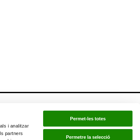
Newsletter
Permet-les totes
Si quieres estar a la última, inscríbete a nuestra
ls i analitzar
newsletter:
ls partners
Permetre la selecció