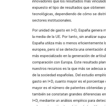
innovadores que los resultados más vinculado
expuesto el tipo de resultados que obtienen l
tecnológicas, dependiendo de cómo se distrib
sectores institucionales.
Por unidad de gasto en I+D, España genera m
la media de
la UE. Por
tanto, sin analizar sup
España utiliza más o menos eficientemente l
europea, pero sí se detecta una orientación 
más especializado en la generación de artícu
comparación con Europa. Este resultado plante
nuestros recursos es la que más se adecua a
de la sociedad españolas. Del estudio empír
gasto en I+D, cuanto mayor es el porcentaje d
mayor es el número de patentes obtenidas y 
también se constatan grandes diferencias en e
I+D, mediante un análisis empírico para detect