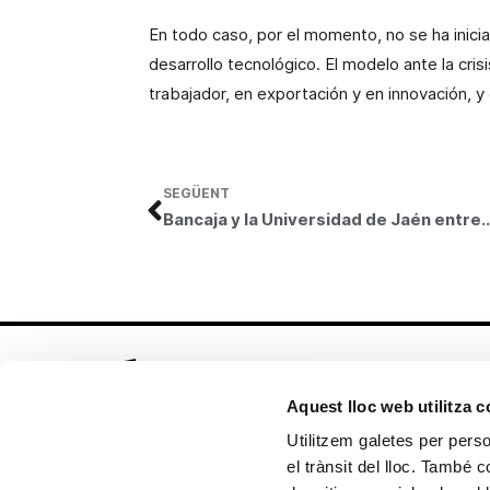
En todo caso, por el momento, no se ha inici
desarrollo tecnológico. El modelo ante la cri
trabajador, en exportación y en innovación, y
SEGÜENT
Bancaja y la Universidad de Jaén entregan 13 becas para completar la for
Aquest lloc web utilitza 
Utilitzem galetes per person
el trànsit del lloc. També 
Seguix-nos en: