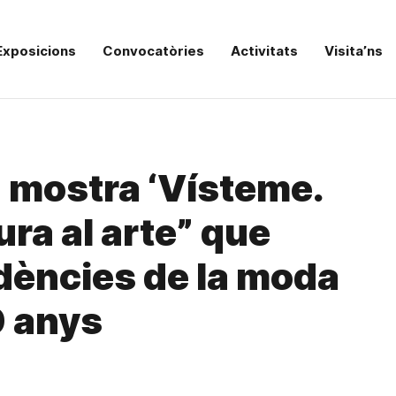
Exposicions
Convocatòries
Activitats
Visita’ns
a mostra ‘Vísteme.
ura al arte” que
ndències de la moda
0 anys