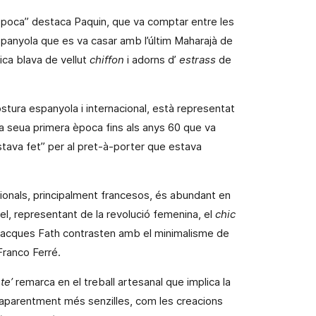
 època” destaca Paquin, que
va comptar
entre les
espanyola que es va casar amb l’últim Maharajà de
ica blava de vellut
chiffon
i adorns d’
estrass
de
costura espanyola i internacional, està representat
la seua primera època fins als anys 60 que va
stava fet” per al
pret-à-porter
que estava
ionals, principalment francesos, és abundant en
anel, representant de la revolució femenina, el
chic
e Jacques Fath contrasten amb el minimalisme de
Franco Ferré.
te’
remarca en el treball artesanal que implica la
s aparentment més senzilles, com les creacions