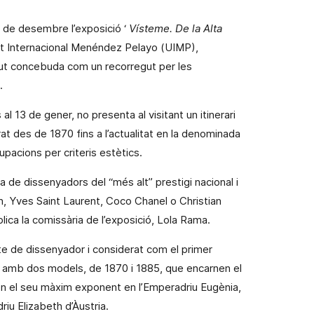
5 de desembre l’exposició ‘
Vísteme
. De
la Alta
at Internacional Menéndez
Pelayo (UIMP),
igut concebuda com un recorregut per les
.
l 13 de gener, no presenta al visitant un itinerari
at des de 1870 fins a l’actualitat en la denominada
pacions per criteris estètics.
a de dissenyadors del “més alt” prestigi nacional i
n, Yves Saint Laurent, Coco Chanel o Christian
ica la comissària de l’exposició, Lola Rama.
e de dissenyador i considerat com el primer
 amb dos models, de 1870 i 1885, que encarnen el
en el seu màxim exponent en l’Emperadriu Eugènia,
iu Elizabeth d’Àustria.