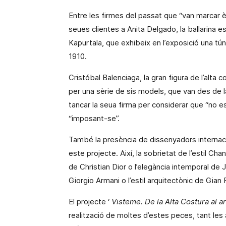
Entre les firmes del passat que “van marcar
seues clientes a Anita Delgado, la ballarina 
Kapurtala, que exhibeix en l’exposició una tún
1910.
Cristóbal Balenciaga, la gran figura de l’alta 
per una sèrie de sis models, que van des de 
tancar la seua firma per considerar que “no e
“imposant-se”.
També la presència de dissenyadors internac
este projecte. Així, la sobrietat de l’estil Ch
de Christian Dior o l’elegància intemporal d
Giorgio Armani o l’estil arquitectònic de Gian 
El projecte ‘
Visteme
. De
la Alta Costura
al ar
realització de moltes d’estes
peces
, tant le