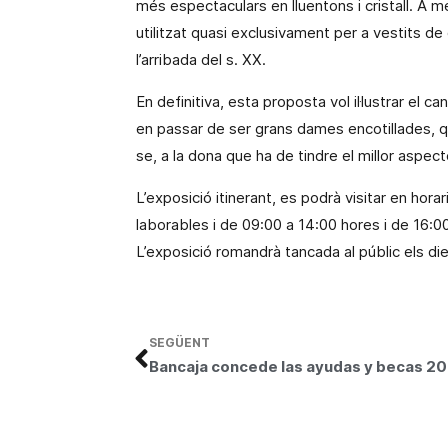
més espectaculars en lluentons i
cristall
. A m
utilitzat quasi exclusivament per a vestits d
l’arribada del s. XX.
En definitiva, esta proposta vol il·lustrar el ca
en passar de ser grans dames encotillades, 
se, a la dona que ha de tindre el millor asp
L’exposició itinerant, es podrà visitar en hora
laborables i de 09:00 a 14:00 hores i de 16:0
L’exposició romandrà tancada al públic els d
SEGÜENT
Bancaj