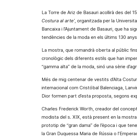
La Torre de Ariz de Basauri acollirà des del 1
Costura
al arte’
, organitzada per
la Universit
Bancaixa i l’Ajuntament de Basauri, que ha s
tendències de la moda en els últims 130 anys
La mostra, que romandrà oberta al públic fins a
cronològic dels diferents estils que han imper
“gamma alta” de la moda, sinó una sèrie d’agru
Més de
mig
centenar de vestits d’Alta Costur
internacional com Cristóbal Balenciaga, Lanvi
Dior formen part d’esta proposta, segons expl
Charles Frederick Worth, creador del concept
modista del s. XIX, està
present
en la mostra
prototip de “gran dama” de l’època i que ten
la Gran Duquessa Maria
de Rússia o l’Emperadr