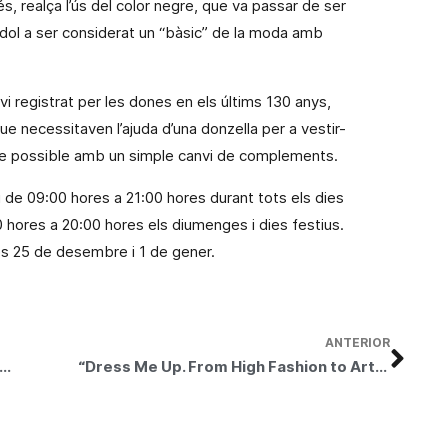
és, realça l’ús del color negre, que va passar de ser
e dol a ser considerat un “bàsic” de la moda amb
nvi
registrat
per les dones en els últims 130 anys,
que
necessitaven
l’ajuda d’una donzella per a vestir-
ecte possible amb un simple canvi de complements.
ri de 09:00 hores a 21:00 hores durant tots els dies
0 hores a 20:00 hores els diumenges i dies festius.
ies 25 de desembre i 1 de gener.
ANTERIOR
a concede las ayudas y becas 2008 para el desarrollo del Alto Palancia
“Dress Me Up. From High Fashion to Art”, a look at fashion trends from the last 130 years, arrives at Basauri