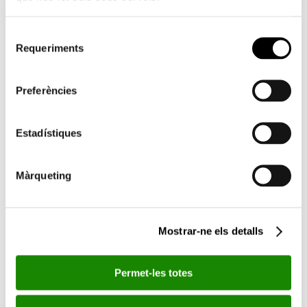
Economía circular. Proyectos que ayuden a reducir y
reciclar residuos, con mención especial a los plásticos.
Selecció
Innovación ambiental. Proyectos que propongan
Requeriments
de
innovación tecnológica en procesos y productos (bienes y
servicios) para reducir o evitar la emisión de gases de
consentiment
efecto invernadero y la huella ecológica.
Preferències
Desarrollo rural. Proyectos que prevengan la despoblación
rural a través de la generación de empleo verde, bajo un
enfoque de gestión sostenible de los recursos y de
Estadístiques
generación de impacto social y ambiental positivos.
El compromiso social de CaixaBank es también un
compromiso
Màrqueting
con el medioambiente
y con la transición a una economía baja
en carbono. La entidad gestiona su actividad diaria en el marco
de este compromiso, respetando el entorno y las personas, y
Mostrar-ne els detalls
destina una parte del presupuesto a desarrollar estrategias
climáticas a largo plazo.
Permet-les totes
CaixaBank, referente en banca socialmente responsable
CaixaBank es una entidad con vocación social. Gracias a la