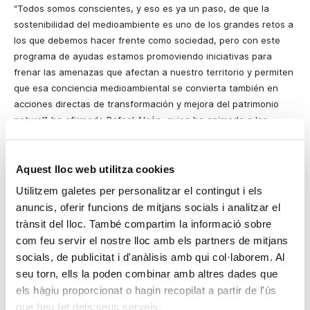
“Todos somos conscientes, y eso es ya un paso, de que la
sostenibilidad del medioambiente es uno de los grandes retos a
los que debemos hacer frente como sociedad, pero con este
programa de ayudas estamos promoviendo iniciativas para
frenar las amenazas que afectan a nuestro territorio y permiten
que esa conciencia medioambiental se convierta también en
acciones directas de transformación y mejora del patrimonio
natural”, ha afirmado Rafael Alcón, quien ha animado a las
entidades a presentar sus proyectos a esta convocatoria.
Los proyectos presentados deberán enmarcarse en alguna de
Aquest lloc web utilitza cookies
las siguientes tipologías:
Utilitzem galetes per personalitzar el contingut i els
Proyectos que fomenten la conservación, el
anuncis, oferir funcions de mitjans socials i analitzar el
restablecimiento y el uso sostenible de los ecosistemas
trànsit del lloc. També compartim la informació sobre
(terrestres, marinos y de agua dulce), así como la puesta
com feu servir el nostre lloc amb els partners de mitjans
en valor de los servicios que proporcionan. En particular
socials, de publicitat i d'anàlisis amb qui col·laborem. Al
se valorarán los proyectos que fomenten la conservación
seu torn, ells la poden combinar amb altres dades que
de los bosques, los humedales, las montañas, los suelos,
els hàgiu proporcionat o hagin recopilat a partir de l'ús
o la fauna amenazada o en peligro.
que heu fet dels seus serveis.