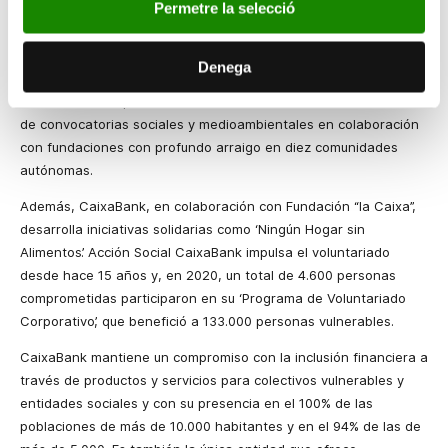
Permetre la selecció
capilaridad territorial de su red de oficinas, detecta necesidades
locales y apoya a la Fundación “la Caixa” en la distribución de
ayudas que, en 2020, llegaron a más de 6.900 entidades
Denega
sociales para poner en marcha 8.500 proyectos. Este año, la
entidad ha incorporado a sus líneas de actuación el lanzamiento
de convocatorias sociales y medioambientales en colaboración
con fundaciones con profundo arraigo en diez comunidades
autónomas.
Además, CaixaBank, en colaboración con Fundación “la Caixa”,
desarrolla iniciativas solidarias como ‘Ningún Hogar sin
Alimentos’. Acción Social CaixaBank impulsa el voluntariado
desde hace 15 años y, en 2020, un total de 4.600 personas
comprometidas participaron en su ‘Programa de Voluntariado
Corporativo’, que benefició a 133.000 personas vulnerables.
CaixaBank mantiene un compromiso con la inclusión financiera a
través de productos y servicios para colectivos vulnerables y
entidades sociales y con su presencia en el 100% de las
poblaciones de más de 10.000 habitantes y en el 94% de las de