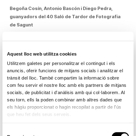
Begoña Cosín, Antonio Bascón i Diego Pedra,
guanyadors del 40 Saló de Tardor de Fotografia
de Sagunt
El jurat de la 40 edició del
Saló de Tardor de Fotografia
de Sagunt
, convocat per la Fundació Bancaixa a Sagunt,
Aquest lloc web utilitza cookies
ha fallat els premis d'esta nova convocatòria amb la
concessió del primer premi, dotat amb 900 euros, a
Utilitzem galetes per personalitzar el contingut i els
Begoña Cosín Moya per la seua col·lecció fotogràfica
anuncis, oferir funcions de mitjans socials i analitzar el
trànsit del lloc. També compartim la informació sobre
Espectadores
. El segon premi, de 450 euros, ha
com feu servir el nostre lloc amb els partners de mitjans
recaigut en Antonio Bascón Márquez per la sèrie
El
socials, de publicitat i d'anàlisis amb qui col·laborem. Al
camino de la Fe
, mentre que el tercer premi, de 300
seu torn, ells la poden combinar amb altres dades que
euros, s'ha concedit a la col·lecció
Niebla
, presentada
els hàgiu proporcionat o hagin recopilat a partir de l'ús
per Diego Pedra Benzal.
que heu fet dels seus serveis.
El jurat ha concedit també dos premis socials,
Selecció
categoria destinada als membres de l'agrupació