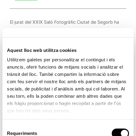
El jurat del XXIX Saló Fotogràfic Ciutat de Segorb ha
fallat els premis d'esta nova convocatòria amb la
concessió del premi en la secció de temàtica lliure a
José Ramón Luna de la Ossa per la seua obra
Como al
Aquest lloc web utilitza cookies
principio
. En la secció dedicada a les obres que tenen
Utilitzem galetes per personalitzar el contingut i els
per tema aspectes de les comarques de l'Alt Palància o
anuncis, oferir funcions de mitjans socials i analitzar el
de l'Alt Millars, el guardó s'ha concedit a Miguel Vicent
trànsit del lloc. També compartim la informació sobre
López per la seua obra
Herraje al caballo de Ramón
.
com feu servir el nostre lloc amb els partners de mitjans
socials, de publicitat i d'anàlisis amb qui col·laborem. Al
A esta edició del certamen fotogràfic de la Comissió
seu torn, ells la poden combinar amb altres dades que
Delegada de la Fundació Bancaixa a Segorb s'han
els hàgiu proporcionat o hagin recopilat a partir de l'ús
presentat un total de 160 fotografies, de les quals 100
que heu fet dels seus serveis.
són de temàtica lliure i les restants 60, de temàtica
comarcal, dirigida aquesta última a fotografies que fan
Selecció
visible l'arquitectura, el paisatge, les festes populars o
Requeriments
de