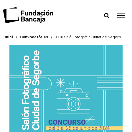
Inici
Convocatòries
XXIX Saló Fotogràfic Ciutat de Segorb