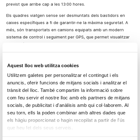
previst que arribe cap a les 13:00 hores.
Els quadres viatgen sense ser desmuntats dels bastidors en
caixes específiques a fi de garantir-ne la màxima seguretat. A
més, són transportats en camions equipats amb un modern
sistema de control i seguiment per GPS, que permet visualitzar
la posició exacta i la velocitat dels vehicles.
Quan estiguen els 14 llenços al Centre d’Art Contemporani de
Màlaga, començaran els treballs de muntatge de l’exposició;
Aquest lloc web utilitza cookies
posteriorment, les obres hauran de romandre uns dies
Utilitzem galetes per personalitzar el contingut i els
aclimatant-se a les condicions de temperatura de la nova
anuncis, oferir funcions de mitjans socials i analitzar el
ubicació abans de la inauguració.
trànsit del lloc. També compartim la informació sobre
L’entrada a l’exposició serà lliure i gratuïta, i podrà veure’s de
com feu servir el nostre lloc amb els partners de mitjans
dimarts a diumenge de 10:00 a 21:00 hores,
socials, de publicitat i d'anàlisis amb qui col·laborem. Al
ininterrompudament, a fi de facilitar l’entrada al nombre més
seu torn, ells la poden combinar amb altres dades que
gran possible de visitants. Els dilluns l’exposició estarà tancada.
els hàgiu proporcionat o hagin recopilat a partir de l'ús
que heu fet dels seus serveis.
S’ha posat a disposició del públic interessat un telèfon
d’informació general de l’exposició: 902 92 99 73. Esta atenció