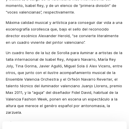
momento, Isabel Rey, y de un elenco de “primera división” de
“voces valencianas”, respectivamente.
Máxima calidad musical y artística para conseguir dar vida a una
escenografía sorollesca que, bajo el sello del reconocido
director escénico Alexander Herold, “se convierte literalmente
en un cuadro viviente del pintor valenciano”.
Un cuadro lleno de la luz de Sorolla para iluminar a artistas de la
talla internacional de Isabel Rey, Amparo Navarro, María Rey
Joly, Tina Gorina, Javier Agulló, Miguel Sola ó Alex Vicens, entre
otros, que junto con el ilustre acompañamiento musical de la
Ensemble Valencia Orchestra y el Orfeón Navarro Reverter, el
talento técnico del iluminador
valenciano Juanjo Llorens, premio
Max 2011, y la “aguja” del diseñador Fidel David, habitual de la
Valencia Fashion Week, ponen en escena un espectáculo a la
altura que merece el genéro español por antonomasia, la
zarzuela.
Y ése es precisamente el “leit motiv” de este I Festival ZAR, “que