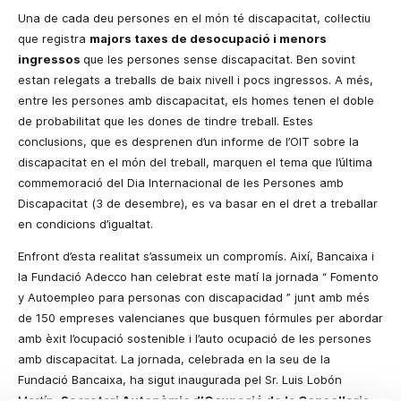
Una de cada deu persones en el món té discapacitat, col·lectiu
que
registra
majors taxes de desocupació i menors
ingressos
que les persones sense discapacitat. Ben sovint
estan relegats a treballs de baix nivell i pocs ingressos.
A més,
entre les persones amb discapacitat, els homes tenen el doble
de probabilitat que les dones de tindre
treball
. Estes
conclusions, que es desprenen d’un informe de l’OIT sobre la
discapacitat en el món del treball, marquen el tema que l’última
commemoració del Dia Internacional de les Persones amb
Discapacitat (3 de desembre), es va basar en el dret a treballar
en condicions d’igualtat.
Enfront d’esta realitat s’assumeix un compromís. Així, Bancaixa i
la Fundació Adecco
han celebrat este matí la jornada “
Fomento
y Autoempleo para personas con discapacidad
” junt amb més
de 150 empreses valencianes que busquen fórmules per abordar
amb èxit l’ocupació sostenible i l’auto
ocupació
de les persones
amb discapacitat.
La jornada, celebrada en la seu de
la
Fundació Bancaixa
, ha sigut inaugurada pel Sr. Luis Lobón
Martín,
Secretari Autonòmic d’Ocupació de
la Conselleria