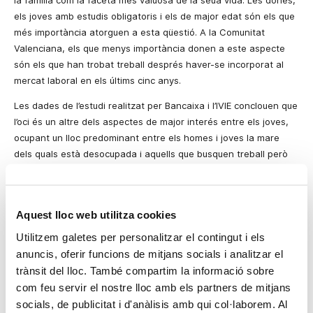
la família com la faceta més valuosa de la seua vida. Les dones,
els joves amb estudis obligatoris i els de major edat són els que
més importància atorguen a esta qüestió. A la Comunitat
Valenciana, els que menys importància donen a este aspecte
són els que han trobat treball després haver-se incorporat al
mercat laboral en els últims cinc anys.
Les dades de l’estudi realitzat per Bancaixa i l’IVIE conclouen que
l’oci és un altre dels aspectes de major interés entre els joves,
ocupant un lloc predominant entre els homes i joves la mare
dels quals està desocupada i aquells que busquen treball però
no l’han aconseguit encara.
Les dades conclouen, per tant, que la família és la faceta de la
vida a la qual els joves concedeixen una major importància,
Aquest lloc web utilitza cookies
seguida del temps lliure i els estudis o la formació.
Utilitzem galetes per personalitzar el contingut i els
Quant al treball, els joves presten molta atenció a l’ambient en
anuncis, oferir funcions de mitjans socials i analitzar el
què es desenvolupen les seues labors professionals, atenent-hi
trànsit del lloc. També compartim la informació sobre
el context, el contingut del treball realitzat i els aspectes
com feu servir el nostre lloc amb els partners de mitjans
socials. A la Comunitat Valenciana, els que han acabat estudis
socials, de publicitat i d'anàlisis amb qui col·laborem. Al