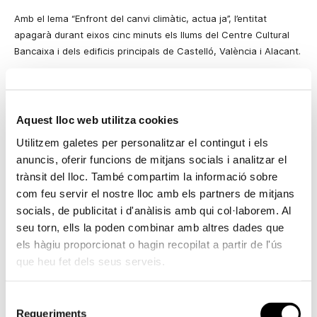
Amb
el lema “Enfront del canvi climàtic, actua ja”, l’entitat
apagarà durant eixos cinc minuts els llums del Centre Cultural
Bancaixa i dels edificis principals de Castelló, València i Alacant.
A les persones que en eixos moments es troben visitant
l’exposició
Sorolla, Visió d’Espanya
se’ls informarà prèviament
per megafonia de l’apagada, que no afectarà en cap cas a les
Aquest lloc web utilitza cookies
mesures de seguretat de l’edifici.
Utilitzem galetes per personalitzar el contingut i els
Bancaixa, que ja va participar en l’apagada que va tindre lloc el
anuncis, oferir funcions de mitjans socials i analitzar el
passat mes de febrer,
potencia
així la seua política de
trànsit del lloc. També compartim la informació sobre
Responsabilitat Social Corporativa, el principal objectiu de la
com feu servir el nostre lloc amb els partners de mitjans
qual és contribuir al desenvolupament sostenible mitjançant una
socials, de publicitat i d'anàlisis amb qui col·laborem. Al
política
mediambiental compromesa amb la preservació de
seu torn, ells la poden combinar amb altres dades que
l’entorn mitjançant objectius d’eficiència energètica.
els hàgiu proporcionat o hagin recopilat a partir de l'ús
En este sentit, l’entitat disposa de sistemes de gestió
que heu fet dels seus serveis.
mediambiental per promoure un ús més eficient dels recursos
naturals i afavoreix el desenvolupament i difusió de tecnologies
Selecció
respectuoses amb el
mediambient
incorporant aspectes
Requeriments
de