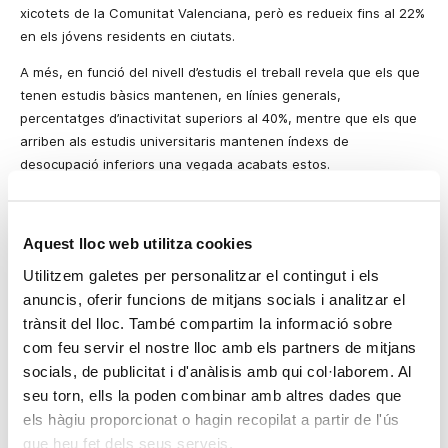
xicotets de la Comunitat Valenciana, però es redueix fins al 22%
en els jóvens residents en ciutats.
A més, en funció del nivell d’estudis el treball revela que els que
tenen estudis bàsics mantenen, en línies generals,
percentatges d’inactivitat superiors al 40%, mentre que els que
arriben als estudis universitaris mantenen índexs de
desocupació inferiors una vegada acabats estos.
D’altra banda, l’estudi de l’IVIE i Bancaixa aprofundeix en la
compaginació d’estudis i treball i conclou que el percentatge de
Aquest lloc web utilitza cookies
jóvens que realitza ambdós activitats simultàniament s’aproxima
al 30% entre els que tenen de 20 a 23 anys, la franja d’edat en
Utilitzem galetes per personalitzar el contingut i els
què este fenomen es produeix amb més freqüència. El
anuncis, oferir funcions de mitjans socials i analitzar el
percentatge decreix a mesura que augmentem la variable de
trànsit del lloc. També compartim la informació sobre
l’edat o disminuïm la grandària de la ciutat on viuen.
com feu servir el nostre lloc amb els partners de mitjans
socials, de publicitat i d'anàlisis amb qui col·laborem. Al
La grandària de la població on es resideix també influeix en el
seu torn, ells la poden combinar amb altres dades que
percentatge d’escolarització i l’edat de començar a treballar.
els hàgiu proporcionat o hagin recopilat a partir de l'ús
D’esta manera, segons l’observatori de la Inserció Laboral
que heu fet dels seus serveis.
Bancaixa-IVIE, els jóvens que viuen en les ciutats xicotetes