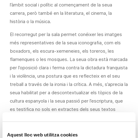
l’àmbit social i polític al començament de la seua
carrera, però també en la literatura, el cinema, la
història o la música.
El recorregut per la sala permet conéixer les imatges
més representatives de la seua iconografia, com els
boxadors, els escura-xemeneies, els toreros, les
flamenques o les mosques. La seua obra està marcada
per l’oposició clara i ferma contra la dictadura franquista
i la violència, una postura que es reflecteix en el seu
treball a través de la ironia i la crítica. A més, s’aprecia la
seua habilitat per a descontextualizar els tòpics de la
cultura espanyola i la seua passió per l’escriptura, que
es testifica no sols en extractes dels seus textos
presents a la sala, sinó també en els títols de les seues
obres, que en moltes ocasions compten amb
referències literàries.
Aquest lloc web utilitza cookies