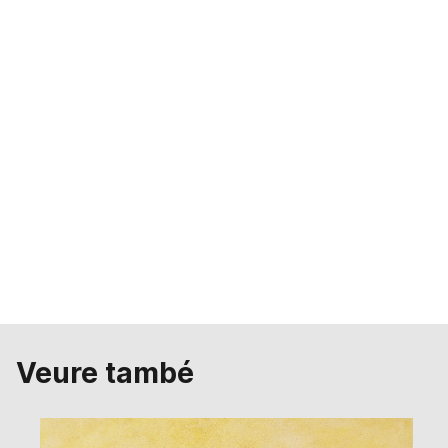
Per favor, accepte les cookies d'
estadístiques,
màrqueting
per a veure este element.
Veure també