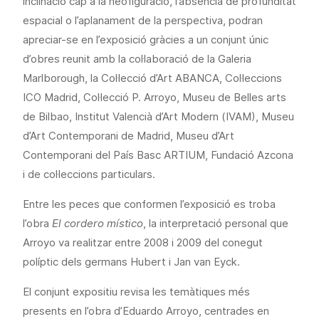
inclinació cap a la neofiguració, l’absència de profunditat
espacial o l’aplanament de la perspectiva, podran
apreciar-se en l’exposició gràcies a un conjunt únic
d’obres reunit amb la col·laboració de la Galeria
Marlborough, la Col·lecció d’Art ABANCA, Col·leccions
ICO Madrid, Col·lecció P. Arroyo, Museu de Belles arts
de Bilbao, Institut Valencià d’Art Modern (IVAM), Museu
d’Art Contemporani de Madrid, Museu d’Art
Contemporani del País Basc ARTIUM, Fundació Azcona
i de col·leccions particulars.
Entre les peces que conformen l’exposició es troba
l’obra
El cordero místico
, la interpretació personal que
Arroyo va realitzar entre 2008 i 2009 del conegut
políptic dels germans Hubert i Jan van Eyck.
El conjunt expositiu revisa les temàtiques més
presents en l’obra d’Eduardo Arroyo, centrades en