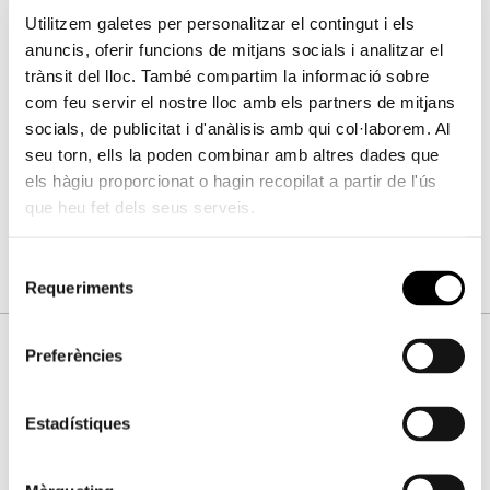
Utilitzem galetes per personalitzar el contingut i els
Dins del programa de mediació cultural i artística, la
anuncis, oferir funcions de mitjans socials i analitzar el
Fundació Bancaixa oferirà tallers didàctics gratuïts
trànsit del lloc. També compartim la informació sobre
vinculats amb l’exposició i dirigits a escolars, persones
com feu servir el nostre lloc amb els partners de mitjans
amb diversitat funcional, persones en risc d’exclusió
socials, de publicitat i d'anàlisis amb qui col·laborem. Al
social i persones majors, així com visites comentades
seu torn, ells la poden combinar amb altres dades que
per a públic general i grups de la mà d’un expert
els hàgiu proporcionat o hagin recopilat a partir de l'ús
que heu fet dels seus serveis.
especialista en art i mediació cultural.
Selecció
Requeriments
de
consentiment
Preferències
Fotos
Estadístiques
Per favor, accepte les cookies d'
estadístiques, màrqueting
per a veure este element.