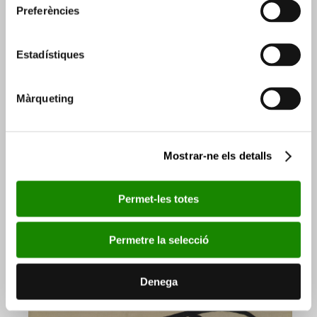
Preferències
Estadístiques
Màrqueting
Mostrar-ne els detalls
EXPOSICIÓ
Gustavo Torner.
Permet-les totes
L’harmonia secreta del
pensament
Permetre la selecció
19 JUNY 2026
➟
20 SETEMBRE 2026
Fundació Bancaixa – València
Denega