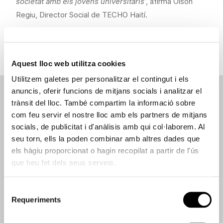
societat amb els jóvens universitaris
”, afirma Olson
Regiu, Director Social de TECHO Haití.
Entrevista a
Alberto Pla, fotògraf
.
Aquest lloc web utilitza cookies
Utilitzem galetes per personalitzar el contingut i els
anuncis, oferir funcions de mitjans socials i analitzar el
Veure també
trànsit del lloc. També compartim la informació sobre
com feu servir el nostre lloc amb els partners de mitjans
socials, de publicitat i d'anàlisis amb qui col·laborem. Al
seu torn, ells la poden combinar amb altres dades que
els hàgiu proporcionat o hagin recopilat a partir de l'ús
que heu fet dels seus serveis.
Selecció
Requeriments
de
consentiment