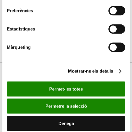
consentiment
Preferències
Estadístiques
Màrqueting
Mostrar-ne els detalls
Vídeos
Permet-les totes
Permetre la selecció
Per favor, accepte les cookies d'
estadístiques,
màrqueting
per a veure este element.
Denega