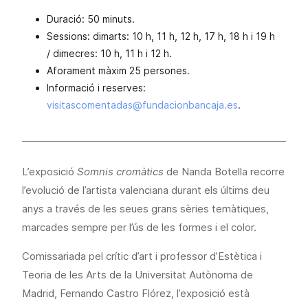
Duració: 50 minuts.
Sessions: dimarts: 10 h, 11 h, 12 h, 17 h, 18 h i 19 h
/ dimecres: 10 h, 11 h i 12 h.
Aforament màxim 25 persones.
Informació i reserves:
visitascomentadas@fundacionbancaja.es
.
L’exposició
Somnis cromàtics
de Nanda Botella recorre
l’evolució de l’artista valenciana durant els últims deu
anys a través de les seues grans sèries temàtiques,
marcades sempre per l’ús de les formes i el color.
Comissariada pel crític d’art i professor d’Estètica i
Teoria de les Arts de la Universitat Autònoma de
Madrid, Fernando Castro Flórez, l’exposició està