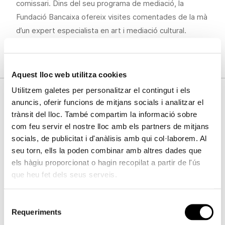
comissari. Dins del seu programa de mediació, la
Fundació Bancaixa ofereix visites comentades de la mà
d’un expert especialista en art i mediació cultural.
Aquest lloc web utilitza cookies
Utilitzem galetes per personalitzar el contingut i els
anuncis, oferir funcions de mitjans socials i analitzar el
Fotos
trànsit del lloc. També compartim la informació sobre
com feu servir el nostre lloc amb els partners de mitjans
Per favor, accepte les cookies d'
estadístiques, màrqueting
socials, de publicitat i d'anàlisis amb qui col·laborem. Al
per a veure este element.
seu torn, ells la poden combinar amb altres dades que
els hàgiu proporcionat o hagin recopilat a partir de l'ús
que heu fet dels seus serveis.
Selecció
Requeriments
de