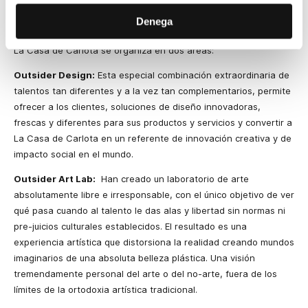
permite al resto del equipo, disponer de un gran número de
Denega
ideas y nuevos modos de ver las cosas y la realidad.
La Casa de Carlota se organiza en dos áreas:
Outsider Design:
Esta especial combinación extraordinaria de
talentos tan diferentes y a la vez tan complementarios, permite
ofrecer a los clientes, soluciones de diseño innovadoras,
frescas y diferentes para sus productos y servicios y convertir a
La Casa de Carlota en un referente de innovación creativa y de
impacto social en el mundo.
Outsider Art Lab:
Han creado un laboratorio de arte
absolutamente libre e irresponsable, con el único objetivo de ver
qué pasa cuando al talento le das alas y libertad sin normas ni
pre-juicios culturales establecidos. El resultado es una
experiencia artística que distorsiona la realidad creando mundos
imaginarios de una absoluta belleza plástica. Una visión
tremendamente personal del arte o del no-arte, fuera de los
límites de la ortodoxia artística tradicional.