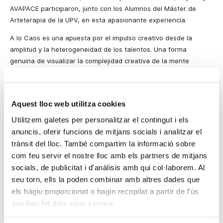
AVAPACE participaron, junto con los Alumnos del Máster de
Arteterapia de la UPV, en esta apasionante experiencia.
A lo Caos es una apuesta por el impulso creativo desde la
amplitud y la heterogeneidad de los talentos. Una forma
genuina de visualizar la complejidad creativa de la mente
humana y apartar los estigmas sociales con que, a menudo, se
impregnan los conceptos de diferencia y locura.
En La Casa de Carlota el caos se convierte en una metodología
Aquest lloc web utilitza cookies
de trabajo conducida. El caos deja serlo y forma parte de un
Utilitzem galetes per personalitzar el contingut i els
reto creativo. Un caos creativo que abre puertas y ventanas a
anuncis, oferir funcions de mitjans socials i analitzar el
las que de repente le crecen patas que empiezan andar sobre
trànsit del lloc. També compartim la informació sobre
un papel. Que hace que una palabra perdida, escrita en una
com feu servir el nostre lloc amb els partners de mitjans
hoja, se convierta en el nombre de una botella de cava, una
socials, de publicitat i d'anàlisis amb qui col·laborem. Al
mancha en un personaje y un trozo de papel empiece a volar
seu torn, ells la poden combinar amb altres dades que
porque alguien le ha puesto alas. La filosofía del caos creativo
els hàgiu proporcionat o hagin recopilat a partir de l'ús
es no esforzarse en buscar una estética o una idea, pero estar
que heu fet dels seus serveis.
muy preparados y atentos para encontrarla. Por eso,
intentamos no enamorarnos enseguida de la propia obra,