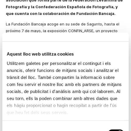
asociación que forma parte de la Federación Levantina de
Fotografía y la Confederación Española de Fotografía, y
que cuenta con la colaboración de Fundación Bancaja.
La Fundación Bancaja acoge en su sede de Sagunto, hasta el
próximo 7 de mayo, la exposición CONFIN_ARSE, un proyecto
fotográfico organizado por el Grupo Fotográfico Arse que refleja
las emociones y sensaciones vividas en diferentes hogares
durante el Estado de Alarma y el periodo de confinamiento que
Aquest lloc web utilitza cookies
se vivió en España al estallar la pandemia sanitaria de la
Utilitzem galetes per personalitzar el contingut i els
COVID19.
anuncis, oferir funcions de mitjans socials i analitzar el
La exposición, en la que han participado 25 socios del Grupo
trànsit del lloc. També compartim la informació sobre
Fotográfico ARSE, consta de 46 imágenes que conforman un
com feu servir el nostre lloc amb els partners de mitjans
universo íntimo y personal en el que se recorren emociones
socials, de publicitat i d'anàlisis amb qui col·laborem. Al
como el miedo, la incertidumbre, la esperanza, la tristeza o la
seu torn, ells la poden combinar amb altres dades que
soledad. Las imágenes pertenecen a los autores Ana María
els hàgiu proporcionat o hagin recopilat a partir de l'ús
Roger, Antonio Pérez, Antonio Hernández, Antonio Martínez,
que heu fet dels seus serveis.
Begoña Cosín, Carlos Ibáñez, David Piqueras, Eliseo Durbá,
Estrella Ruiz, Juan María Rodríguez, Lamberto De Navascués,
Selecció
Marisa Barrachina, Mª Carmen Barrachina, Mercedes Martínez,