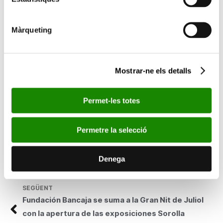
sociales básicas y al apoyo a la educación formal y no formal en
países como Costa de Marfil, Mozambique, Etiopía, El Salvador,
Bolivia, India, Ecuador, Palestina, República Dominicana, Haití o
Màrqueting
Guatemala.
A la convocatoria han concurrido asociaciones sin ánimo de
lucro de toda la Comunidad Valenciana. En la provincia de
Mostrar-ne els detalls
Valencia se han apoyado 36 proyectos, mientras que en
Alicante han sido 12 las iniciativas respaldadas y en la provincia
de Castellón han recibido ayuda siete asociaciones.
Permet-les totes
Permetre la selecció
Esta noticia en los medios:
www.levante.com
Denega
www.europapress.es
SEGÜENT
Fundación Bancaja se suma a la Gran Nit de Juliol
con la apertura de las exposiciones Sorolla