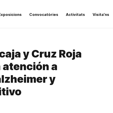
Exposicions
Convocatòries
Activitats
Visita’ns
aja y Cruz Roja
 atención a
lzheimer y
itivo