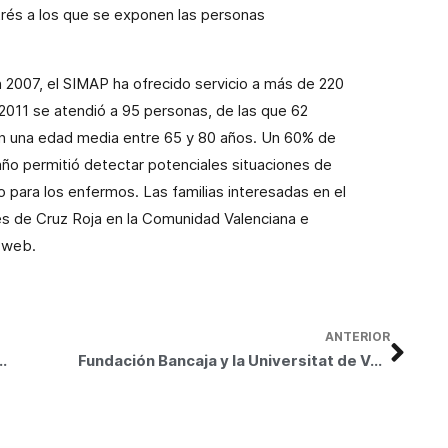
trés a los que se exponen las personas
2007, el SIMAP ha ofrecido servicio a más de 220
 2011 se atendió a 95 personas, de las que 62
on una edad media entre 65 y 80 años. Un 60% de
año permitió detectar potenciales situaciones de
ro para los enfermos. Las familias interesadas en el
les de Cruz Roja en la Comunidad Valenciana e
 web.
ANTERIOR
cibe a los becarios del programa Becas Bancaja América Latina
Fundación Bancaja y la Universitat de València convocan 872 becas para completar la formación fuera de España