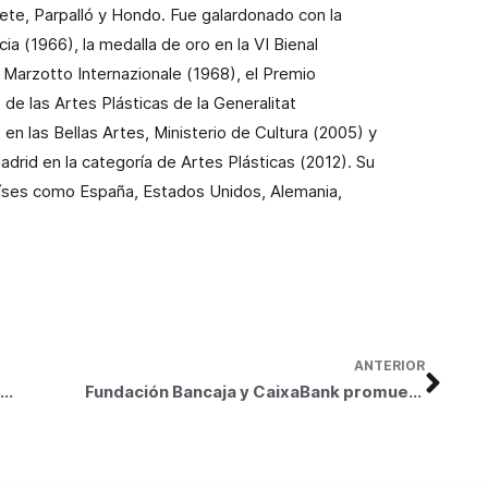
te, Parpalló y Hondo. Fue galardonado con la
ia (1966), la medalla de oro en la VI Bienal
 Marzotto Internazionale (1968), el Premio
 de las Artes Plásticas de la Generalitat
 en las Bellas Artes, Ministerio de Cultura (2005) y
drid en la categoría de Artes Plásticas (2012). Su
íses como España, Estados Unidos, Alemania,
ANTERIOR
Fundación Bancaja y CaixaBank presentan una exposición de obras realizadas por personas con diversidad funcional inspiradas en Jaume Plensa
Fundación Bancaja y CaixaBank promueven la integración de personas con diversidad funcional a través del arte