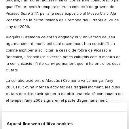
Baldani, han signat aquest matí un conveni de col·laboració pel
qual l’Entitat cedirà temporalment la col·lecció de gravats de
Picasso
Suite 347
, per a la seua exposició al Museu Cívic ‘Ala
Ponzone’ de la ciutat italiana de Cremona del 3 d’abril al 28 de
juny de 2009.
Alaquàs i Cremona celebren enguany el V aniversari del seu
agermanament, motiu pel qual recentment han constituït un
comité mixt per a sol·licitar la cessió de l’obra de Picasso a
Bancaixa, i organitzar diversos actes culturals com a mostra de
la comunicació i l’intercanvi permanent que hi ha entre les dues
ciutats.
La col·laboració entre Alaquàs i Cremona va començar l’any
2001. Fruit d’una intensa activitat des d’aquell moment, les dues
ciutats decidiren unir-se per a establir una relació continuada en
el temps i l’any 2003 signaren el pacte d’agermanament.
La
Suite
347
és l’obra més titànica de l’artista qui, en el moment
de fer-la, tenia 86 anys. En sis mesos d’un treball frenètic,
Aquest lloc web utilitza cookies
Picasso va fer els 347 gravats que la componen. En aquesta