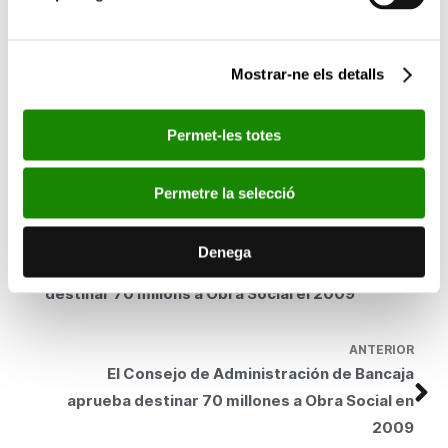
la
Caixa
de remordiments
i, posteriorment, les sèries
Els
fumadors
i
Retrats de família
. L’última obra que va adquirir
l’entitat va ser
la
Suite
60
el mes de setembre de 2005.
Mostrar-ne els detalls
Fins ara, Bancaixa ha fet nombroses exposicions dels seus
gravats en diferents ciutats d’Espanya, que han visitat un gran
Permet-les totes
nombre de persones. A més, ha cedit algunes sèries o
estampes soltes d’aquestes, per mostrar-les en altres països
com Brasil, Holanda, Corea, Hongria, Mèxic, Argentina, Itàlia i
Permetre la selecció
els Estats Units.
SEGÜENT
Denega
El Consell d’Administració de Bancaixa aprova
destinar 70 milions a Obra Social el 2009
ANTERIOR
El Consejo de Administración de Bancaja
aprueba destinar 70 millones a Obra Social en
2009