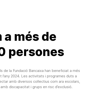
 a més de
0 persones
rals de la Fundació Bancaixa han beneficiat a més
l’any 2024. Les activitats i programes duts a
ctar amb diversos col·lectius com ara escolars,
mb discapacitat i grups en risc d’exclusió.