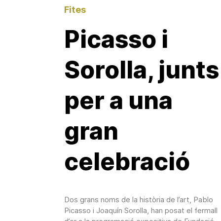
Fites
Picasso i
Sorolla, junts
per a una
gran
celebració
Dos grans noms de la història de l’art, Pablo
Picasso i Joaquín Sorolla, han posat el fermall