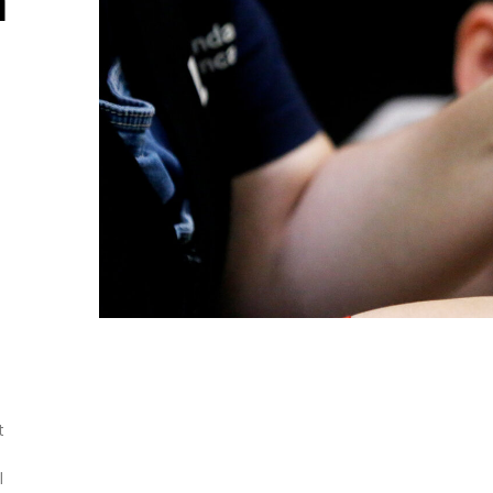
m
t
l