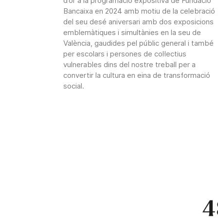
d’or a la programació expositiva de Fundació
Bancaixa en 2024 amb motiu de la celebració
del seu desé aniversari amb dos exposicions
emblemàtiques i simultànies en la seu de
València, gaudides pel públic general i també
per escolars i persones de col·lectius
vulnerables dins del nostre treball per a
convertir la cultura en eina de transformació
social.