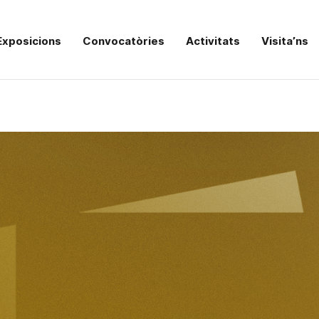
Exposicions
Convocatòries
Activitats
Visita’ns