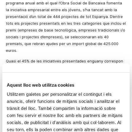
programa anual amb el qual l’Obra Social de Bancaixa fomenta
la iniciativa empresarial entre els jóvens, s’ha tancat amb la
presentació d’un total de 444 projectes de tot Espanya. D’entre
tots els projectes presentats en les tres categories que inclou el
premi (empreses de base tecnològica, empreses tradicionals i/o
socials i projectes d’empreses), se seleccionaran els 40
premiats, que rebran ajudes per un import global de 425.000
euros.
Quasi el 45% de les iniciatives presentades enguany correspon
a la categoria de projectes empresarials, amb 198 candidatures.
Hi segueix la modalitat d’empreses de sectors tradicionals i/o de
caràcter social, amb 126 projectes presentats, el 28% del total.
Aquest lloc web utilitza cookies
Finalment, s’han presentat 120 iniciatives a la categoria
Utilitzem galetes per personalitzar el contingut i els
d’empreses de base tecnològica, el 27%.
anuncis, oferir funcions de mitjans socials i analitzar el
Enguany, per primera vegada i aprofitant les possibilitats de les
trànsit del lloc. També compartim la informació sobre
noves tecnologies, la presentació de candidatures s’ha fet
com feu servir el nostre lloc amb els partners de mitjans
únicament de forma electrònica a través d’Internet. A aquesta
socials, de publicitat i d'anàlisis amb qui col·laborem. Al
dessetena edició del Premi Bancaixa Jóvens Emprenedors han
seu torn, ells la poden combinar amb altres dades que