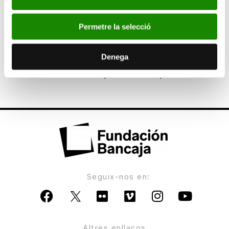
851 becas para completar la formación fuera de
España
Permetre la selecció
ANTERIOR
Denega
Más de 440 proyectos empresariales optan al
XVII Premio Bancaja Jóvenes Emprendedores
Seguix-nos en:
Altres enllaços