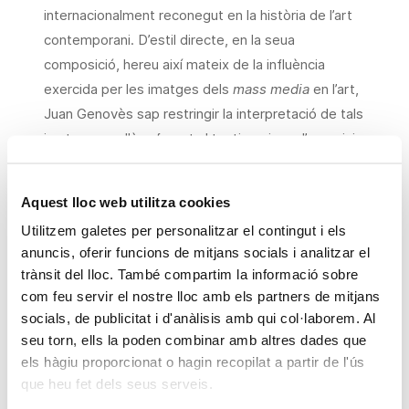
internacionalment reconegut en la història de l’art
contemporani. D’estil directe, en la seua
composició, hereu així mateix de la influència
exercida per les imatges dels
mass media
en l’art,
Juan Genovès sap restringir la interpretació de tals
imatges en allò referent al testimoni que l’exercici
artístic pot aportar a la història contemporània. De
fet, algunes de les seues obres s’han convertit en
Aquest lloc web utilitza cookies
referència visual obligada de la nostra transició,
Utilitzem galetes per personalitzar el contingut i els
després de ser, també, espill narratiu de la vida
anuncis, oferir funcions de mitjans socials i analitzar el
ciutadana davall el franquisme d’aquelles dècades.
trànsit del lloc. També compartim la informació sobre
Estil de caracteritzat impacte realista, a cavall de
com feu servir el nostre lloc amb els partners de mitjans
les imatges pròpies de documentals
socials, de publicitat i d'anàlisis amb qui col·laborem. Al
cinematogràfics, de sèries fotogràfiques o
seu torn, ells la poden combinar amb altres dades que
reportatges de revistes, les obres de Genovès
els hàgiu proporcionat o hagin recopilat a partir de l'ús
que heu fet dels seus serveis.
beuen de la vida diària, en la immediatesa formal i