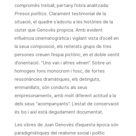
compromès treball, pertany l’obra analitzada:
Presos polítics
. Clarament testimonial de la
situació, el quadre s’adscriu a les històries de la
ciutat que Genovès propicia. Amb evident
influència cinematogràfica i vigilant vista d’ocell en
la seua composició, els reiterats grups de tres
persones creuen l’espai pictòric, en el doble sentit
d’orientació. “Uns van i altres vénen”. Sobre un
homogeni fons monocrom i fosc, de fortes
ressonàncies dramàtiques, els detinguts,
emmanillats, són conduïts als seus
empresonaments, amb molt diferent actitud a la
dels seus “acompanyants”. L’estat de conservació
és bo i així està degudament documentat.
Les obres de Juan Genovès d’aquesta època són
paradigmàtiques del realisme social i polític