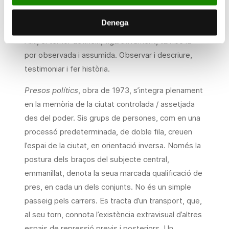
perspectiva en picat, que protegeix, fins i tot, el
Denega
contemplador, en la seua llunyania observacional.
Així, el temor defineix, figurativament, també la
por observada i assumida. Observar i descriure,
testimoniar i fer història.
Presos polítics
, obra de 1973, s’integra plenament
en la memòria de la ciutat controlada / assetjada
des del poder. Sis grups de persones, com en una
processó predeterminada, de doble fila, creuen
l’espai de la ciutat, en orientació inversa. Només la
postura dels braços del subjecte central,
emmanillat, denota la seua marcada qualificació de
pres, en cada un dels conjunts. No és un simple
passeig pels carrers. Es tracta d’un transport, que,
al seu torn, connota l’existència extravisual d’altres
espais de repressió previs i posteriors. Un