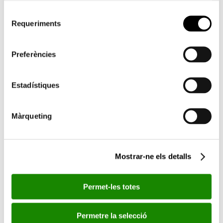
en la capacitat de conscienciació, mentre que,
sense oblidar els valors plàstics, prioritza
Selecció
Requeriments
de
decididament la base denotativa de les
consentiment
estudiades escenes, desenvolupades en
l’expressiu joc de l’aïllament, el buit, la foscor, el
Preferències
secretisme, la censura i la repressió.
Estadístiques
En aquesta frontissa figurativa, entre l’individu i la
multitud, entre la ciutat mig deserta o abarrotada,
entre la fugida i la trobada, s’ha definit el
Màrqueting
llenguatge pictòric de Juan Genovès, en la seua
decidida aposta per la figuració realista. En un
context on la prohibició de les reunions era
Mostrar-ne els detalls
dràstica, atendre al comportament de la multitud,
com a tema pictòric sistematitzat, era tota una
Permet-les totes
manifestació de rebel·lia. La base compositiva dels
seus quadres és, d’aquesta manera, la
Permetre la selecció
representació d’escenes captades des d’una