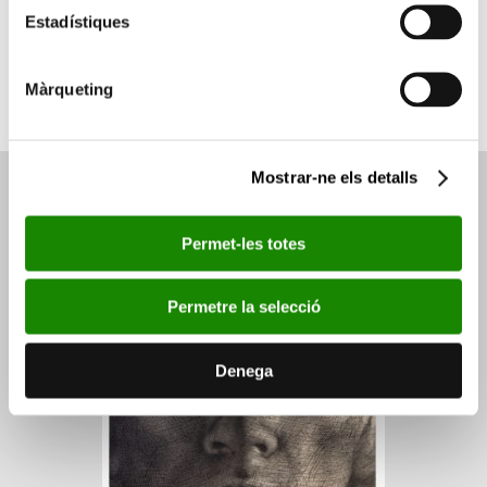
Estadístiques
a reforçar el sentit d’obra plena, enfront de la
naturalesa d’esbossos previs, que Valdés atribueix
a aquesta sèrie de papers.
Màrqueting
Mostrar-ne els detalls
Altres obres de la colecció
Permet-les totes
Permetre la selecció
Denega