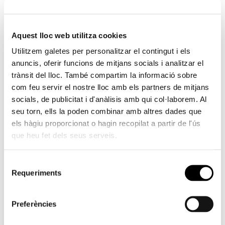
femení sense definir; aquesta aparença reforça el
caràcter d’esbós que s’atribueix generalment al
Aquest lloc web utilitza cookies
paper.
Utilitzem galetes per personalitzar el contingut i els
D’altra banda, l’encàustica és una tècnica primitiva,
anuncis, oferir funcions de mitjans socials i analitzar el
complicada i molesta de treballar, en la qual Valdés
trànsit del lloc. També compartim la informació sobre
com feu servir el nostre lloc amb els partners de mitjans
probablement es fixa a partir de Jasper Johns.
socials, de publicitat i d'anàlisis amb qui col·laborem. Al
S’ha empleat al llarg de la història de manera
seu torn, ells la poden combinar amb altres dades que
discontínua i irregular precisament per la dificultat
els hàgiu proporcionat o hagin recopilat a partir de l'ús
que entranya l’aplicació en calent de la cera
que heu fet dels seus serveis.
pigmentada. No obstant això, la senzillesa
primitiva dels materials, de gran estabilitat física al
Selecció
llarg del temps, junt amb la mestria requerida en la
Requeriments
de
seua aplicació, atorguen a la tècnica un caràcter de
consentiment
noblesa que Jasper Johns va saber aprofitar en la
Preferències
seua segona sèrie de banderes americanes. L’ús
de l’encàustica al paper que ens ocupa contribueix