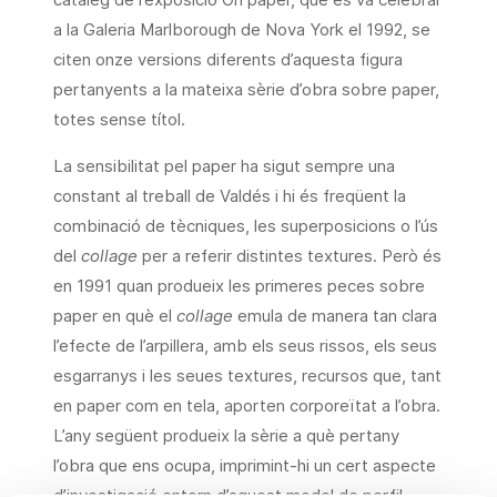
a la Galeria Marlborough de Nova York el 1992, se
citen onze versions diferents d’aquesta figura
pertanyents a la mateixa sèrie d’obra sobre paper,
totes sense títol.
La sensibilitat pel paper ha sigut sempre una
constant al treball de Valdés i hi és freqüent la
combinació de tècniques, les superposicions o l’ús
del
collage
per a referir distintes textures. Però és
en 1991 quan produeix les primeres peces sobre
paper en què el
collage
emula de manera tan clara
l’efecte de l’arpillera, amb els seus rissos, els seus
esgarranys i les seues textures, recursos que, tant
en paper com en tela, aporten corporeïtat a l’obra.
L’any següent produeix la sèrie a què pertany
l’obra que ens ocupa, imprimint-hi un cert aspecte
d’investigació entorn d’aquest model de perfil