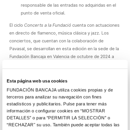
responsable de las entradas no adquiridas en el
punto de venta oficial.
El ciclo
Concerts a la Fundació
cuenta con actuaciones
en directo de flamenco, música clásica y jazz. Los
conciertos, que cuentan con la colaboración de
Pavasal, se desarrollan en esta edición en la sede de la
Fundación Bancaja en Valencia de octubre de 2024 a
marzo de 2025.
El ciclo comienza en octubre con el talento del violinista
Esta página web usa cookies
Vasko Vassilev, al que le sigue el Orfeó Valencià en
FUNDACIÓN BANCAJA utiliza cookies propias y de
diciembre con la interpretación del tradicional Retaule
terceros para analizar su navegación con fines
de Nadal en la Iglesia El Patriarca de Valencia.
estadísticos y publicitarios. Pulse para tener más
información o configurar cookies en “MOSTRAR
En el mes de enero, el ciclo cuenta con dos
DETALLES” o para “PERMITIR LA SELECCIÓN” o
actuaciones: la cantaora Alba Carmona el día 10 y la
“RECHAZAR" su uso. También puede aceptar todas las
agrupación Move Trio, que el día 24 ofrece un