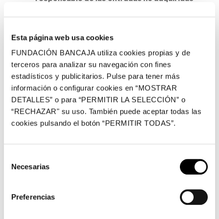
en el punto de venta oficial.
La nueva edición del ciclo
Concerts a la Fundació
,
Esta página web usa cookies
organizado por la Fundación Bancaja con la colaboración
FUNDACIÓN BANCAJA utiliza cookies propias y de
de Pavasal, cuenta con actuaciones en directo de
terceros para analizar su navegación con fines
flamenco, música clásica y jazz. Los conciertos tienen
estadísticos y publicitarios. Pulse para tener más
lugar en la sede de la Fundación Bancaja en Valencia de
información o configurar cookies en “MOSTRAR
octubre de 2025 a marzo de 2026.
DETALLES” o para “PERMITIR LA SELECCIÓN” o
“RECHAZAR" su uso. También puede aceptar todas las
A través de un programa plural que aúna tradición y
cookies pulsando el botón “PERMITIR TODAS”.
contemporaneidad, se ofrece un recorrido por distintos
estilos y sensibilidades, con la presencia de
Selección
reconocidos intérpretes que dan forma a un cartel
Necesarias
de
excepcional.
consentimiento
El ciclo comienza el 25 de octubre con la pianista Marta
Preferencias
Espinós, y continúa con artistas como Miryam Latrece,
Laicha, Luis Regidor, Moisés Sánchez, el Orfeó