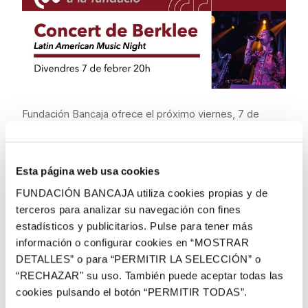
Fundación Bancaja ofrece el próximo viernes, 7 de
febrero, a las 20 h, una nueva actuación del ciclo
Concerts a la Fundació, un programa que cuenta con el
patrocinio de Pavasal y la colaboración de Fundación
Esta página web usa cookies
Eutherpe y el campus de Berklee en Valencia.
FUNDACIÓN BANCAJA utiliza cookies propias y de
terceros para analizar su navegación con fines
El concierto Latin American Music Night correrá a cargo
estadísticos y publicitarios. Pulse para tener más
de las bandas Sudestada y Picante y sabroso,
información o configurar cookies en “MOSTRAR
lideradas por Mariano Steimberg y Víctor Mendoza,
DETALLES” o para “PERMITIR LA SELECCIÓN” o
ambos profesores en el campus de Berklee en
“RECHAZAR" su uso. También puede aceptar todas las
València. Las agrupaciones ofrecerán al público un
cookies pulsando el botón “PERMITIR TODAS”.