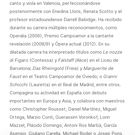
canto y viola en Valencia, perfeccionándose
posteriormente con Enedina Lloris, Renata Scotto y el
profesor estadounidense Darrell Babidge. Ha recibido
durante su carrera múltiples reconocimientos, como
Operalia (2006), Premio Campoamor a la cantante
revelación (2008/9) y Ópera actual (2012). En su
dilatada carrera ha interpretado títulos como
Le nozze
di Figaro
(Contessa) y
Falstaff (
Alice) en el Liceu de
Barcelona;
Das Rheingold
(Freia) y
Marguerite de
Faust
en el Teatro Campoamor de Oviedo; o
Gianni
Schicchi
(Lauretta) en el Real de Madrid, entre otros.
Compagina su actividad en España con debuts
importantes en Europa y Asia, y colabora con maestros
como Christopher Rousset, Daniel Martínez, Miguel
Ortega, Marzio Conti, Guerassim Voronkof, Lorin
Mazzel, Plácido Domingo, Antoni Ros Marbà, García
Asensio, Giuliano Carella, Michael Boder o Josep Pons,