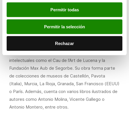
la inconfundible mirada que trazará en todas sus
mujeres y que se ha convertido en icono de su obra,
Permitir todas
abiertamente enmarcada en el expresionismo
figurativo.
Permitir la selección
Desde sus inicios, el artista no ha dejado de crear y
Rechazar
exponer por España, Europa, Estados Unidos y Taiwán,
además de colaborar con otros artistas y esferas
intelectuales como el Cau de l’Art de Lucena y la
Fundación Max Aub de Segorbe. Su obra forma parte
de colecciones de museos de Castellón, Pavota
(Italia), Murcia, La Rioja, Granada, San Francisco (EEUU)
o París. Además, cuenta con varios libros ilustrados de
autores como Antonio Molina, Vicente Gallego o
Antonio Montero, entre otros.