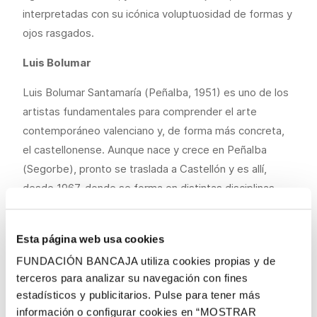
interpretadas con su icónica voluptuosidad de formas y
ojos rasgados.
Luis Bolumar
Luis Bolumar Santamaría (Peñalba, 1951) es uno de los
artistas fundamentales para comprender el arte
contemporáneo valenciano y, de forma más concreta,
el castellonense. Aunque nace y crece en Peñalba
(Segorbe), pronto se traslada a Castellón y es allí,
desde 1967, donde se forma en distintas disciplinas -
dibujo, pintura, grabado y modelado- y donde
desarrolla su actividad artística. Realiza su primera
Esta página web usa cookies
exposición en 1973, en el Círculo Mercantil, con el
FUNDACIÓN BANCAJA utiliza cookies propias y de
apoyo del poeta Miquel Peris i Segarra, quien supone
terceros para analizar su navegación con fines
un importante motor cultural libertario pese a la época.
estadísticos y publicitarios. Pulse para tener más
Reuniones, exposiciones colectivas y un canto a la vida
información o configurar cookies en “MOSTRAR