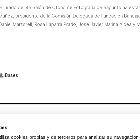
El jurado del 43 Salón de Otoño de Fotografía de Sagunto ha esta
Muñoz, presidente de la Comisión Delegada de Fundación Bancaja
Daniel Martorell, Rosa Laparra Prado, José Javier Marina Aldea y
Bases
Otros enlaces
ies
CrediMonte ↗
Alquiler de espacios
a cookies propias y de terceros para analizar su navegación 