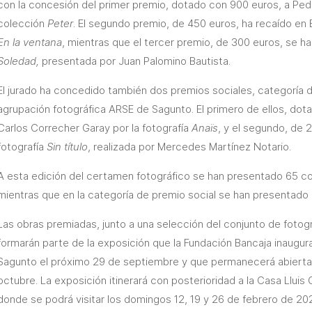
con la concesión del primer premio, dotado con 900 euros, a Ped
colección
Peter
. El segundo premio, de 450 euros, ha recaído en 
En la ventana
, mientras que el tercer premio, de 300 euros, se h
Soledad,
presentada por Juan Palomino Bautista.
El jurado ha concedido también dos premios sociales, categoría 
agrupación fotográfica ARSE de Sagunto. El primero de ellos, dot
Carlos Correcher Garay por la fotografía
Anaïs
, y el segundo, de 2
fotografía
Sin título
, realizada por Mercedes Martínez Notario.
A esta edición del certamen fotográfico se han presentado 65 c
mientras que en la categoría de premio social se han presentado 
Las obras premiadas, junto a una selección del conjunto de fotog
formarán parte de la exposición que la Fundación Bancaja inaugura
Sagunto el próximo 29 de septiembre y que permanecerá abierta a
octubre. La exposición itinerará con posterioridad a la Casa Lluis G
donde se podrá visitar los domingos 12, 19 y 26 de febrero de 202