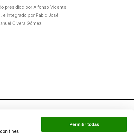
do presidido por Alfonso Vicente
, e integrado por Pablo José
 Manuel Civera Gómez.
Newsletter
Permitir todas
Si quieres estar a la última, inscríbete a nuestra
con fines
newsletter: