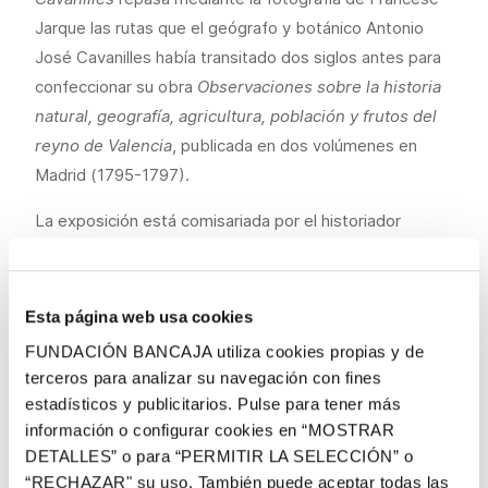
Jarque las rutas que el geógrafo y botánico Antonio
José Cavanilles había transitado dos siglos antes para
confeccionar su obra
Observaciones sobre la historia
natural, geografía, agricultura, población y frutos del
reyno de Valencia
, publicada en dos volúmenes en
Madrid (1795-1797).
La exposición está comisariada por el historiador
Francesc Pérez Moragón y recoge una selección de 42
imágenes procedentes de los fondos artísticos de la
Colección Fundación Bancaja. Un abanico que permite
Esta página web usa cookies
contemplar poblaciones y paisajes de todo el territorio
FUNDACIÓN BANCAJA utiliza cookies propias y de
valenciano que Jarque captó con su objetivo entre
terceros para analizar su navegación con fines
1995 y 1997, siguiendo con fidelidad y exactitud las
estadísticos y publicitarios. Pulse para tener más
huellas trazadas por Cavanilles en el siglo XVIII.
información o configurar cookies en “MOSTRAR
DETALLES” o para “PERMITIR LA SELECCIÓN” o
Esta colección de imágenes, promovida por la
“RECHAZAR" su uso. También puede aceptar todas las