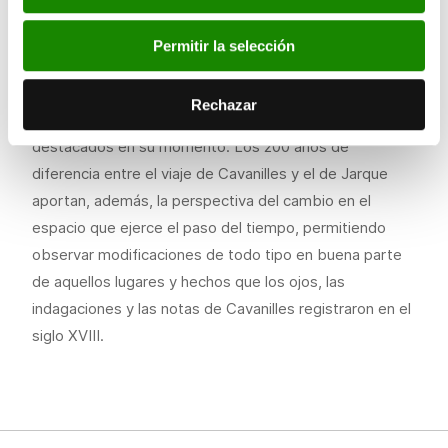
Las imágenes tomadas por Jarque (València 1940-
Permitir la selección
2016) constituyen un legado documental de gran valor,
al que se añade el sentido artístico del fotógrafo,
Rechazar
considerado como uno de los profesionales más
destacados en su momento. Los 200 años de
diferencia entre el viaje de Cavanilles y el de Jarque
aportan, además, la perspectiva del cambio en el
espacio que ejerce el paso del tiempo, permitiendo
observar modificaciones de todo tipo en buena parte
de aquellos lugares y hechos que los ojos, las
indagaciones y las notas de Cavanilles registraron en el
siglo XVIII.