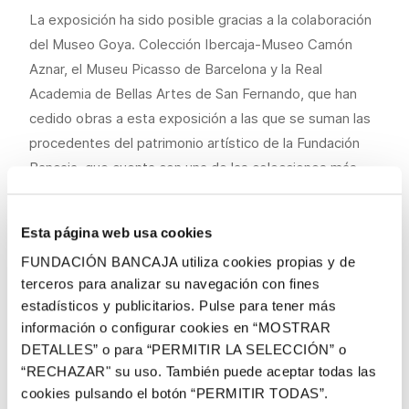
La exposición ha sido posible gracias a la colaboración
del Museo Goya. Colección Ibercaja-Museo Camón
Aznar, el Museu Picasso de Barcelona y la Real
Academia de Bellas Artes de San Fernando, que han
cedido obras a esta exposición a las que se suman las
procedentes del patrimonio artístico de la Fundación
Bancaja, que cuenta con una de las colecciones más
extensas de obra gráfica del pintor malagueño y que
ofrece la oportunidad en este proyecto de conocer
Esta página web usa cookies
algunas piezas inéditas.
FUNDACIÓN BANCAJA utiliza cookies propias y de
Con motivo de la exposición se presentará un catálogo
terceros para analizar su navegación con fines
con la reproducción de las obras acompañadas de
estadísticos y publicitarios. Pulse para tener más
información o configurar cookies en “MOSTRAR
textos de la comisaria, Lola Durán, y de los expertos
DETALLES” o para “PERMITIR LA SELECCIÓN” o
Salvador Haro y Rafael Inglada. Además, dentro del
“RECHAZAR" su uso. También puede aceptar todas las
programa de mediación cultural, se realizarán visitas
cookies pulsando el botón “PERMITIR TODAS”.
guiadas y talleres didácticos en residencias para