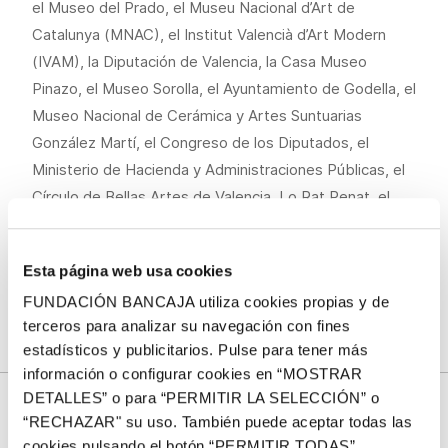
el Museo del Prado, el Museu Nacional d’Art de
Catalunya (MNAC), el Institut Valencià d’Art Modern
(IVAM), la Diputación de Valencia, la Casa Museo
Pinazo, el Museo Sorolla, el Ayuntamiento de Godella, el
Museo Nacional de Cerámica y Artes Suntuarias
González Martí, el Congreso de los Diputados, el
Ministerio de Hacienda y Administraciones Públicas, el
Círculo de Bellas Artes de Valencia, Lo Rat Penat, el
Museu Municipal d’Alzira y coleccionistas privados,
además de los fondos del propio Museo de Bellas
Esta página web usa cookies
Artes de Valencia y de la Fundación Bancaja.
FUNDACIÓN BANCAJA utiliza cookies propias y de
terceros para analizar su navegación con fines
estadísticos y publicitarios. Pulse para tener más
información o configurar cookies en “MOSTRAR
DETALLES” o para “PERMITIR LA SELECCIÓN” o
“RECHAZAR" su uso. También puede aceptar todas las
cookies pulsando el botón “PERMITIR TODAS”.