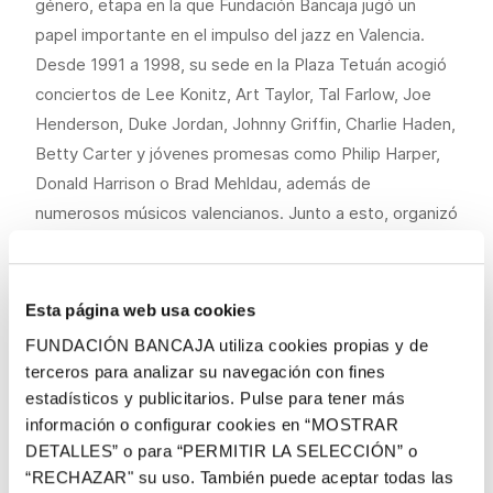
género, etapa en la que Fundación Bancaja jugó un
papel importante en el impulso del jazz en Valencia.
Desde 1991 a 1998, su sede en la Plaza Tetuán acogió
conciertos de Lee Konitz, Art Taylor, Tal Farlow, Joe
Henderson, Duke Jordan, Johnny Griffin, Charlie Haden,
Betty Carter y jóvenes promesas como Philip Harper,
Donald Harrison o Brad Mehldau, además de
numerosos músicos valencianos. Junto a esto, organizó
los primeros grandes seminarios internacionales sobre
jazz con profesores como Cedar Walton, Kenny Barron,
Kenny Burrell o Billy Higgins.
Esta página web usa cookies
FUNDACIÓN BANCAJA utiliza cookies propias y de
La muestra cuenta, además, con un audiovisual que
terceros para analizar su navegación con fines
recoge actuaciones de alumnos en varios seminarios
estadísticos y publicitarios. Pulse para tener más
organizados por Fundación Bancaja. En paralelo a la
información o configurar cookies en “MOSTRAR
exposición, el Centro Cultural Bancaja acogerá
DETALLES” o para “PERMITIR LA SELECCIÓN” o
actuaciones de músicos de jazz que vivieron esa
“RECHAZAR" su uso. También puede aceptar todas las