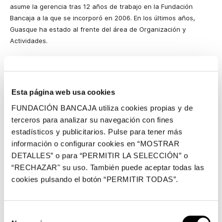
asume la gerencia tras 12 años de trabajo en la Fundación
Bancaja a la que se incorporó en 2006. En los últimos años,
Guasque ha estado al frente del área de Organización y
Actividades.
Esta página web usa cookies
El nombramiento se ha producido tras el fallecimiento el pasado
mes de agosto de Antonio Vidal Teruel, quien ejerció la gerencia
FUNDACIÓN BANCAJA utiliza cookies propias y de
de la Fundación Bancaja desde febrero de 2015. Rafael Alcón ha
terceros para analizar su navegación con fines
recordado en la sesión a Antonio Vidal y “su papel fundamental
estadísticos y publicitarios. Pulse para tener más
en el impulso de la actividad social y cultural de la Fundación
información o configurar cookies en “MOSTRAR
Bancaja, gestionando con la máxima entrega una
DETALLES” o para “PERMITIR LA SELECCIÓN” o
transformación que ha permitido consolidar su labor de
“RECHAZAR" su uso. También puede aceptar todas las
referencia en ambos ámbitos estratégicos de actuación, y
cookies pulsando el botón “PERMITIR TODAS”.
potenciando la actividad del Monte de Piedad como vía principal
de financiación de la labor sociocultural de la institución”. El
presidente ha destacado la continuidad que el nombramiento de
Selección
Irene Guasque supone en esta línea de gestión. “Su profundo