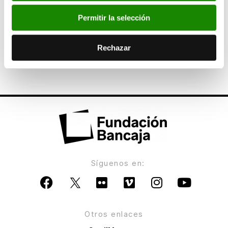
Permitir la selección
ANTERIOR
Bancaja aprueba la propuesta de Francisco
Pons como vicepresidente de Banco Financiero
Rechazar
y de Ahorros
Síguenos en:
Otros enlaces