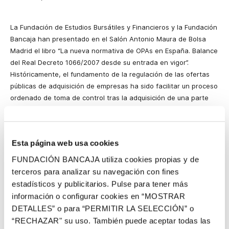
La Fundación
de
Estudios Bursátiles
y Financieros y
la Fundación
Bancaja
han presentado en el Salón Antonio Maura de Bolsa
Madrid el libro “La nueva normativa de OPAs en España. Balance
del Real Decreto 1066/2007 desde su entrada en vigor”.
Históricamente, el fundamento de la regulación de las ofertas
públicas de adquisición de empresas ha sido facilitar un proceso
ordenado de toma de control tras la adquisición de una parte
sustancial de una sociedad por otra y un reparto equitativo de la
prima de control en el mercado de valores, al tiempo que una
posible solución al problema de agencia que pudiera derivarse
Esta página web usa cookies
de la separación entre la propiedad y el control de las acciones
en las empresas cotizadas. En este contexto, se muestra
FUNDACIÓN BANCAJA utiliza cookies propias y de
imprescindible la existencia de un régimen jurídico centrado en
terceros para analizar su navegación con fines
proteger los derechos del pequeño accionista y promover la
estadísticos y publicitarios. Pulse para tener más
transparencia en el mercado. La nueva legislación, orientada
información o configurar cookies en “MOSTRAR
hacia las OPAs obligatorias totales y a posteriori, culmina el
DETALLES” o para “PERMITIR LA SELECCIÓN” o
proceso de armonización con la legislación europea.
“RECHAZAR" su uso. También puede aceptar todas las