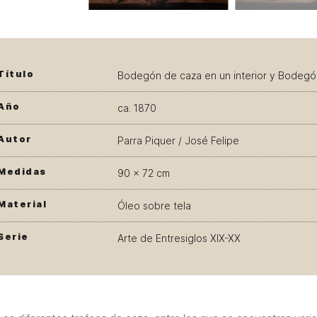
Título
Bodegón de caza en un interior y Bodegón
Año
ca. 1870
Autor
Parra Piquer / José Felipe
Medidas
90 × 72 cm
Material
Óleo sobre tela
Serie
Arte de Entresiglos XIX-XX