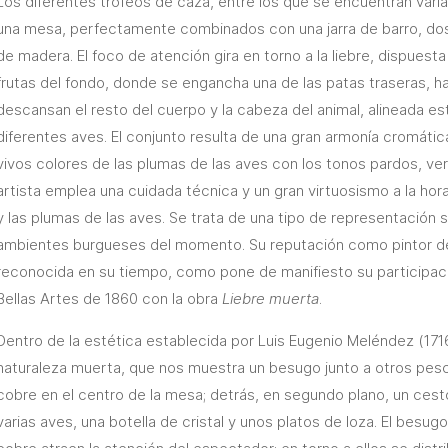
Los diferentes trofeos de caza, entre los que se encuentran vari
una mesa, perfectamente combinados con una jarra de barro, dos 
de madera. El foco de atención gira en torno a la liebre, dispuest
frutas del fondo, donde se engancha una de las patas traseras, h
descansan el resto del cuerpo y la cabeza del animal, alineada est
diferentes aves. El conjunto resulta de una gran armonía cromátic
vivos colores de las plumas de las aves con los tonos pardos, ver
artista emplea una cuidada técnica y un gran virtuosismo a la hora 
y las plumas de las aves. Se trata de una tipo de representación 
ambientes burgueses del momento. Su reputación como pintor d
reconocida en su tiempo, como pone de manifiesto su participaci
Bellas Artes de 1860 con la obra
Liebre muerta
.
Dentro de la estética establecida por Luis Eugenio Meléndez (17
naturaleza muerta, que nos muestra un besugo junto a otros pes
cobre en el centro de la mesa; detrás, en segundo plano, un ce
varias aves, una botella de cristal y unos platos de loza. El besugo