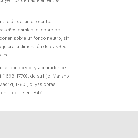
tribuyen los demás elementos:
ntación de las diferentes
queños barriles, el cobre de la
sponen sobre un fondo neutro, sin
adquiere la dimensión de
retratos
cina.
n fiel conocedor y admirador de
 (1698-1770), de su hijo, Mariano
Madrid, 1780), cuyas obras,
en la corte en 1847.