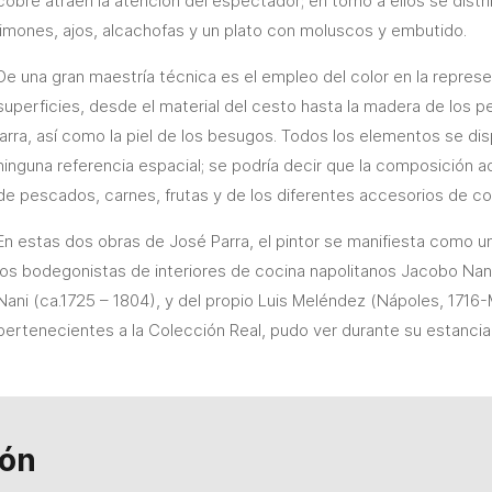
cobre atraen la atención del espectador; en torno a ellos se dis
limones, ajos, alcachofas y un plato con moluscos y embutido.
De una gran maestría técnica es el empleo del color en la represe
superficies, desde el material del cesto hasta la madera de los pe
jarra, así como la piel de los besugos. Todos los elementos se di
ninguna referencia espacial; se podría decir que la composición 
de pescados, carnes, frutas y de los diferentes accesorios de co
En estas dos obras de José Parra, el pintor se manifiesta como u
los bodegonistas de interiores de cocina napolitanos Jacobo Nani
Nani (ca.1725 – 1804), y del propio Luis Meléndez (Nápoles, 1716-
pertenecientes a la Colección Real, pudo ver durante su estancia 
ión