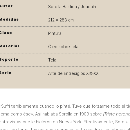
Autor
Sorolla Bastida / Joaquín
Medidas
212 × 288 cm
Clase
Pintura
Material
Óleo sobre tela
Soporte
Tela
Serie
Arte de Entresiglos XIX-XX
«Sufrí terriblemente cuando lo pinté. Tuve que forzarme todo el t
tema como ése». Así hablaba Sorolla en 1909 sobre
¡Triste herenc
entrevistas que le hicieron en Nueva York. Efectivamente, Sorolla
social de forma tan marcada como en este cuadro ni en obras a