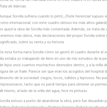
Trata de blancas
.
Aunque Sorolla sufriera cuando lo pintó,
¡Triste herencia!
supuso su
como internacional; con este cuadro obtuvo los más altos galardo
es quizá la obra de Sorolla más comentada. Además, se trata de u
tenemos más datos, más declaraciones del propio Sorolla sobre 
significado, sobre su venta y su historia.
De esta forma narra Sorolla cómo se gestó el cuadro durante el v
día estaba yo trabajando de lleno en uno de mis estudios de la p
de lejos unos cuantos muchachos desnudos dentro, y a la orilla del
figura de un fraile. Parece ser que eran los acogidos del hospital 
desecho de la sociedad: ciegos, locos, tullidos y leprosos. No p
impresionaron, tanto que no perdí tiempo para obtener un permiso 
allí mismo, al lado de la orilla del agua, hice mi pintura».
Sorolla estuvo a punto de abandonar la obra, pero fue disuadido 