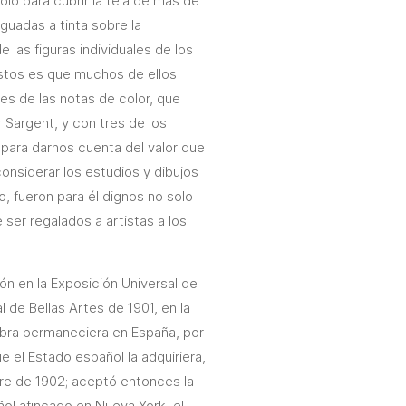
olo para cubrir la tela de más de
guadas a tinta sobre la
 las figuras individuales de los
estos es que muchos de ellos
res de las notas de color, que
er Sargent, y con tres de los
 para darnos cuenta del valor que
considerar los estudios y dibujos
, fueron para él dignos no solo
 ser regalados a artistas a los
ón en la Exposición Universal de
l de Bellas Artes de 1901, en la
 obra permaneciera en España, por
 el Estado español la adquiriera,
mbre de 1902; aceptó entonces la
ñol afincado en Nueva York, el