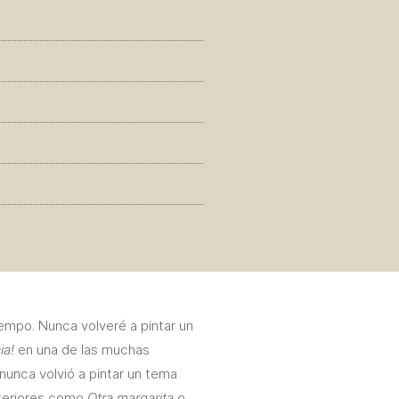
iempo. Nunca volveré a pintar un
ia!
en una de las muchas
 nunca volvió a pintar un tema
nteriores como
Otra margarita
o