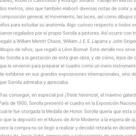
Ibáñez, Roberto Castrovido y Rodrigo Soriano. Trabajó en ella no s
dos metros, sino que también elaboró diversas notas de color y a
composición general, el movimiento, las luces, así como dibujos de
niños para estudiar su anatomía. Algo curioso respecto a todos 
fueron regalados por el propio Sorolla a pintores. Así ocurre con t
regaló a William Merritt Chase, William J. E. E. Laparra y John Sing
dibujos de niños, que regaló a Léon Bonnat. Este detalle nos sirve
dio Sorolla a la gestación de esta gran obra, y de cómo, lejos de 
que le sirvieron para preparar el cuadro como un mero instrumento
de exhibirse en sus grandes exposiciones internacionales, sino de
que Sorolla admiraba y apreciaba.
Tras conseguir, en especial por
¡Triste herencia!
, el máximo galard
París de 1900, Sorolla presentó el cuadro en la Exposición Naciona
cual le fue otorgada la Medalla de Honor. Sorolla quería que esta
lo que la depositó en el Museo de Arte Moderno a la espera de que
pero la compra no se llegó a realizar y decidió retirarla en dicie
oferta de Jesús Vidal, empresario y coleccionista de origen espa