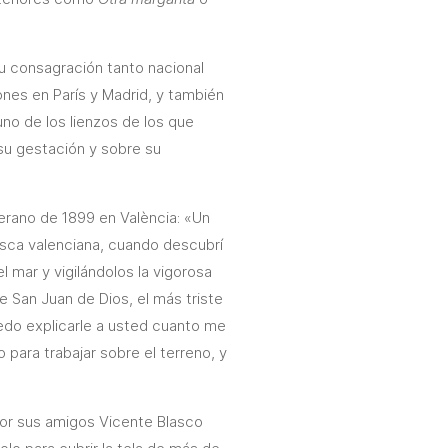
 consagración tanto nacional
nes en París y Madrid, y también
no de los lienzos de los que
su gestación y sobre su
erano de 1899 en València: «Un
esca valenciana, cuando descubrí
 mar y vigilándolos la vigorosa
de San Juan de Dios, el más triste
uedo explicarle a usted cuanto me
para trabajar sobre el terreno, y
por sus amigos Vicente Blasco