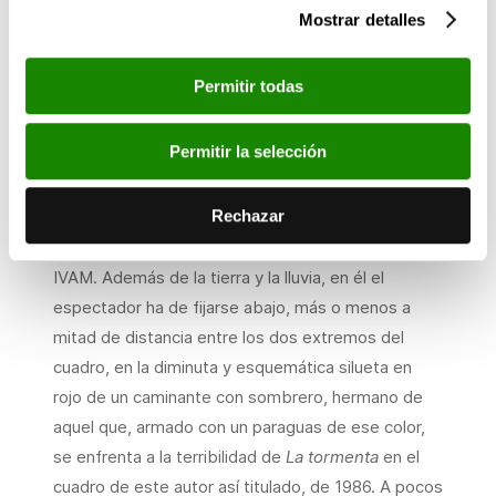
Mostrar detalles
encontraba, y lo dice en su magnífico texto en ese
catálogo, que «en realidad, toda esta región de la
Marina Alta tiene un aire chinesco, que en febrero,
Permitir todas
cuando florecen los almendros, tira de pronto a
japonizante».
Permitir la selección
De ese año es otro
Paisaje
de espíritu similar y de
Rechazar
mayores dimensiones (dos metros de alto por
cuatro de ancho) que pudo contemplarse en el
IVAM. Además de la tierra y la lluvia, en él el
espectador ha de fijarse abajo, más o menos a
mitad de distancia entre los dos extremos del
cuadro, en la diminuta y esquemática silueta en
rojo de un caminante con sombrero, hermano de
aquel que, armado con un paraguas de ese color,
se enfrenta a la terribilidad de
La tormenta
en el
cuadro de este autor así titulado, de 1986. A pocos