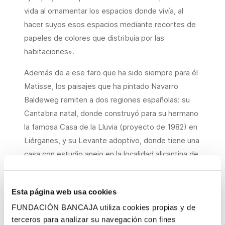
vida al ornamentar los espacios donde vivía, al
hacer suyos esos espacios mediante recortes de
papeles de colores que distribuía por las
habitaciones».
Además de a ese faro que ha sido siempre para él
Matisse, los paisajes que ha pintado Navarro
Baldeweg remiten a dos regiones españolas: su
Cantabria natal, donde construyó para su hermano
la famosa Casa de la Lluvia (proyecto de 1982) en
Liérganes, y su Levante adoptivo, donde tiene una
casa con estudio anejo en la localidad alicantina de
Xaló (Jalón).
En el presente
Paisaje
, limpio y luminoso, Navarro
Esta página web usa cookies
Baldeweg practica una figuración esquemática,
FUNDACIÓN BANCAJA utiliza cookies propias y de
geometrizante, a propósito de la cual cabe
terceros para analizar su navegación con fines