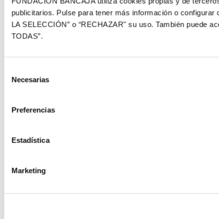
FUNDACIÓN BANCAJA utiliza cookies propias y de terceros p
publicitarios. Pulse para tener más información o config
LA SELECCIÓN” o “RECHAZAR" su uso. También puede acept
TODAS”.
Síguenos en:
Selección
Necesarias
de
consentimiento
Otros enlaces
Preferencias
CrediMonte ↗
Alquiler de espacios
Estadística
Colección de arte
Solicitud de imágenes de la colección de arte
Marketing
Publicaciones
Comunicación
Contacto