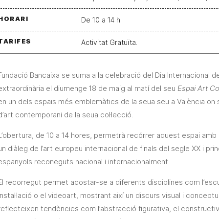
HORARI
De 10 a 14 h.
TARIFES
Activitat Gratuïta.
Fundació Bancaixa se suma a la celebració del Dia Internacional 
extraordinària el diumenge 18 de maig al matí del seu
Espai Art Co
en un dels espais més emblemàtics de la seua seu a València on 
d’art contemporani de la seua col·lecció.
L’obertura, de 10 a 14 hores, permetrà recórrer aquest espai am
un diàleg de l’art europeu internacional de finals del segle XX i pri
espanyols reconeguts nacional i internacionalment.
El recorregut permet acostar-se a diferents disciplines com l’escultu
instal·lació o el videoart, mostrant així un discurs visual i conceptu
reflecteixen tendències com l’abstracció figurativa, el constructiv