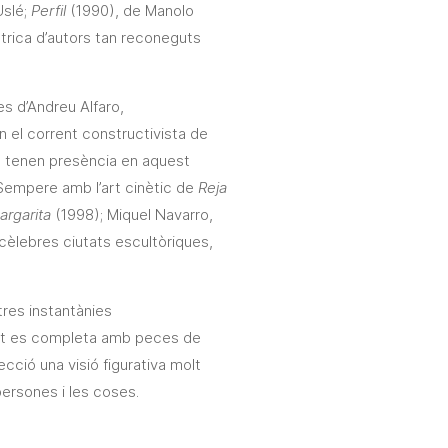
Uslé;
Perfil
(1990), de Manolo
trica d’autors tan reconeguts
s d’Andreu Alfaro,
n el corrent constructivista de
ans tenen presència en aquest
Sempere amb l’art cinètic de
Reja
argarita
(1998); Miquel Navarro,
s cèlebres ciutats escultòriques,
res instantànies
junt es completa amb peces de
lecció una visió figurativa molt
persones i les coses.