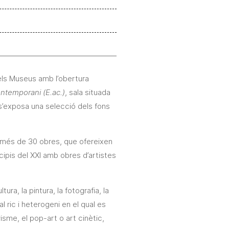
dels Museus amb l’obertura
ntemporani (E.ac.)
, sala situada
s’exposa una selecció dels fons
b més de 30 obres, que ofereixen
ncipis del XXI amb obres d’artistes
ra, la pintura, la fotografia, la
al ric i heterogeni en el qual es
isme, el pop-art o art cinètic,