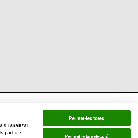
Newsletter
Permet-les totes
Si quieres estar a la última, inscríbete a nuestra
ls i analitzar
newsletter:
ls partners
Permetre la selecció