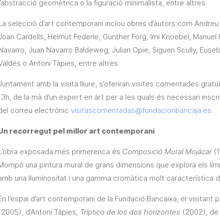
l’abstracció geomètrica o la figuració minimalista, entre altres.
La selecció d’art contemporani inclou obres d’autors com Andreu 
Joan Cardells, Helmut Federle, Günther Förg, Imi Knoebel, Manue
Navarro, Juan Navarro Baldeweg, Julian Opie, Siguen Scully, Euse
Valdés o Antoni Tàpies, entre altres.
Juntament amb la visita lliure, s’oferiran visites comentades gratuïte
13h, de la mà d’un expert en art per a les quals és necessari inscr
del correu electrònic
visitascomentadas@fundacionbancaja.es
.
Un recorregut pel millor art contemporani
L’obra exposada més primerenca és
Composició Mural Mojácar
(1
Mompó una pintura mural de grans dimensions que explora els límits
amb una lluminositat i una gamma cromàtica molt característica de
En l’espai d’art contemporani de la Fundació Bancaixa, el visitan
(2005), d’Antoni Tàpies,
Tríptico de los dos horizontes
(2002), de