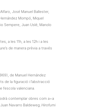
Alfaro, José Manuel Ballester,
l Hernández Mompó, Miquel
bio Sempere, Juan Uslé, Manolo
s, a les 11h, a les 12h i a les
iure’s de manera prèvia a través
969), de Manuel Hernández
 de la figuració i l’abstracció
 l’escola valenciana.
t podrà contemplar obres com a=a
 Juan Navarro Baldeweg;
Hirofumi