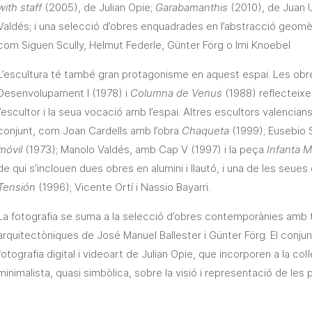
with staff
(2005), de Julian Opie;
Garabamanthis
(2010), de Juan 
Valdés; i una selecció d’obres enquadrades en l’abstracció geomè
com Siguen Scully, Helmut Federle, Günter Förg o Imi Knoebel
L’escultura té també gran protagonisme en aquest espai. Les obre
Desenvolupament I (1978) i
Columna de Venus
(1988) reflecteixe
l’escultor i la seua vocació amb l’espai. Altres escultors valenci
conjunt, com Joan Cardells amb l’obra
Chaqueta
(1999); Eusebio 
móvil
(1973); Manolo Valdés, amb Cap V (1997) i la peça
Infanta M
de qui s’inclouen dues obres en alumini i llautó, i una de les seue
Tensión
(1996); Vicente Ortí i Nassio Bayarri.
La fotografia se suma a la selecció d’obres contemporànies amb t
arquitectòniques de José Manuel Ballester i Günter Förg. El con
fotografia digital i videoart de Julian Opie, que incorporen a la col·
minimalista, quasi simbòlica, sobre la visió i representació de les 