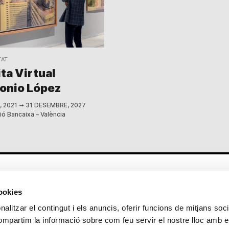
TAT
ita Virtual
onio López
, 2021
➟
31 DESEMBRE, 2027
ó Bancaixa – València
Altres enllaços
cookies
CrediMonte ↗
Lloguer d’espais
alitzar el contingut i els anuncis, oferir funcions de mitjans socia
Comunicació
Sol·licitud d’imatges de la col·lecció
compartim la informació sobre com feu servir el nostre lloc amb e
d’art