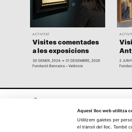
ACTIVITAT
ACTIVI
Visites comentades
Vis
a les exposicions
Ant
30 GENER, 2024
➟
31 DESEMBRE, 2026
2 JUNY
Fundació Bancaixa – València
Fundaci
Aquest lloc web utilitza 
Utilitzem galetes per person
el trànsit del lloc. També 
Seguix-nos en: