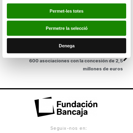
SEGÜENT
Permet-les totes
Bancaja inaugura su segunda Aula de
Informática en Elche y eleva a 11 los centros de
Permetre la selecció
su red de formación
Denega
ANTERIOR
Bancaja respalda los proyectos sociales de
600 asociaciones con la concesión de 2,5
millones de euros
Seguix-nos en: