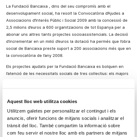
La Fundació Bancaixa
, dins del seu
compromís amb el
desenvolupament social, ha resolt la Convocatòria d’Ajudes a
Associacions d’Interés Públic i Social 2009 amb la concessió de
2,5 milions d’euros a 600 organitzacions de tot Espanya per a
abonar uns altres tants projectes socioassistencials. La decisió
d’incrementar en un milió d’euros la dotació ha permés que l’obra
social de Bancaixa preste
suport
a 200 associacions més que en
la convocatòria de l’any 2008.
Els projectes ajudats per
la Fundació Bancaixa
es bolquen en
l’atenció de les necessitats socials de tres col·lectius: els majors
o persones amb malalties lligades a l’envelliment; les persones
amb discapacitat o en situació de dependència per malaltia; i
aquelles en situacions de risc d’exclusió social (joves i menors en
Aquest lloc web utilitza cookies
risc social, població reclusa, persones amb addiccions, víctimes
de violència de gènere, minories, etc.).
Utilitzem galetes per personalitzar el contingut i els
anuncis, oferir funcions de mitjans socials i analitzar el
L’import mitjà de les ajudes concedides supera en la
trànsit del lloc. També compartim la informació sobre
convocatòria ara tancada els 4.000 euros per associació amb un
com feu servir el nostre lloc amb els partners de mitjans
increment del 33% respecte a l’any anterior.