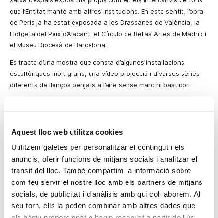
xarxa d’espais expositius propis com en els intercanvis de fons
que l’Entitat manté amb altres institucions. En este sentit, l’obra
de Peris ja ha estat exposada a les Drassanes de València, la
Llotgeta del Peix d’Alacant, el Círculo de Bellas Artes de Madrid i
el Museu Diocesà de Barcelona.
Es tracta d’una mostra que consta d’algunes instal·lacions
escultòriques molt grans, una vídeo projecció i diverses sèries
diferents de llenços penjats a l’aire sense marc ni bastidor.
Vicente Peris (València, 1943) és un artista que, partint d’una
fascinació inicial per la pintura, acaba estenent-la a tots els
altres àmbits de les arts, tant l’escultura, com el vídeo, la
Aquest lloc web utilitza cookies
fotografia, la dansa o la música,
el que
el converteix
en un
Utilitzem galetes per personalitzar el contingut i els
artista de participació.
anuncis, oferir funcions de mitjans socials i analitzar el
Venècia, ciutat artística per excel·lència, és l’excusa per al viatge
trànsit del lloc. També compartim la informació sobre
a l’interior de la pintura de Peris, el qual, amb una formació
com feu servir el nostre lloc amb els partners de mitjans
acadèmica i demostrat prestigi com a retratista i paisatgista, en
socials, de publicitat i d'anàlisis amb qui col·laborem. Al
un moment donat va trencar amb això i va iniciar un viatge a
seu torn, ells la poden combinar amb altres dades que
l’interior mateix de la pintura, buscant la puresa de l’art.
els hàgiu proporcionat o hagin recopilat a partir de l'ús