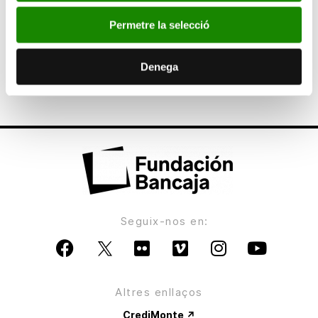
extranjero
Permetre la selecció
ANTERIOR
Bancaja adquiere la “Suite Venezia” del pintor
Denega
valenciano Vicente Peris
Seguix-nos en:
Altres enllaços
CrediMonte ↗