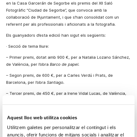
en la Casa Garcerán de Segorbe els premis del XII Saló
Fotogràfic “Ciudad de Segorbe”, que convoca amb la
col·laboració de l’Ajuntament, i que s’han consolidat com un
referent per als professionals i aficionats a la fotografia.
Els guanyadors d’esta edició han sigut els següents:
·
Secció de tema lliure:
–
Primer premi, dotat amb 900 €, per a Natalia Lozano Sánchez,
de València, per l’obra
Barco de papel.
–
Segon premi, de 600 €, per a Carles Verdú i Prats, de
Barcelona, per l’obra
Santiago.
–
Tercer premi, de 450 €, per a Irene Vidal Lucas, de València,
per l’obra
Retrato
objeto
.
·
En la secció dedicada a temes de caràcter comarcal, les bases
Aquest lloc web utilitza cookies
estableixen un premi de 450 €, que el jurat ha concedit a l’obra
Foto 1
de Julián Górriz Gargallo, de Segorbe.
Utilitzem galetes per personalitzar el contingut i els
anuncis, oferir funcions de mitjans socials i analitzar el
Així mateix, el jurat va decidir atorgar una menció especial a