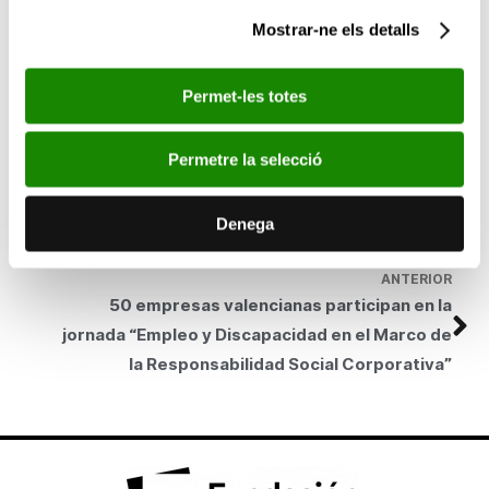
Salvador Murgui Soriano, responsable de gestió de
la Comissió
Mostrar-ne els detalls
Delegada
de Segorbe de
la Fundació Bancaixa
, i actuant-hi com
a secretari Vicente Górriz Marqués, vicepresident de
l’esmentada Comissió Delegada.
Permet-les totes
SEGÜENT
50 empreses valencianes participen en la
Permetre la selecció
jornada “Empleo y Discapacidad en el Marco de
la Responsabilidad Social Corporativa”
Denega
ANTERIOR
50 empresas valencianas participan en la
jornada “Empleo y Discapacidad en el Marco de
la Responsabilidad Social Corporativa”