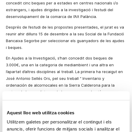
concedit cinc beques per a
estades
en centres nacionals i/o
estrangers, i ajudes dirigides a la investigació i l’estudi del
desenvolupament de la comarca de l’Alt Palància.
Després de l’estudi de les propostes presentades, el jurat es va
reunir ahir dilluns 15 de desembre a
la seu Social
de
la Fundació
Bancaixa Segorbe
per seleccionar els guanyadors de les ajudes
i beques.
En Ajudes a la Investigació, s’han concedit dos beques de
3.000€, una en la categoria de
mediambient
i una altra en
l’apartat d’altres disciplines al treball. La primera ha recaigut en
José Antonio Sellés Ors, pel seu treball “
Inventario y
ordenación de alcornocales en
la Sierra Calderona
para la
mejora de las condiciones de la masa, su producción y su
respuesta ante los incendios y la erosión
”. L’altra ha sigut per a
Ángela Calero Valverde per la seua investigació “
Senderos
tradicionales de
Aquest lloc web utilitza cookies
la Sierra
de Espadán
”.
Utilitzem galetes per personalitzar el contingut i els
Pel que fa a les Beques per a
estades
en centres nacionals i/o
anuncis, oferir funcions de mitjans socials i analitzar el
estrangers s’han concedit tres beques de 2.000€ a Belén Yésica