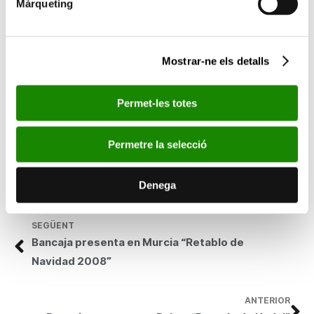
Màrqueting
patrocina els concerts de tota la temporada. Igualment,
Bancaixa manté una intensa col·laboració amb el
Teatro Lírico de
Madrid
des de 2004 i sufraga la temporada musical 2008 del
Mostrar-ne els detalls
Palau de
la Música
de València
. Bancaixa també patrocina la
temporada musical de l’
Auditorio Nacional de Música de Madrid
, i
col·labora de manera especial amb el
Palau de
la Música
Permet-les totes
Catalana
que celebra enguany el seu centenari.
L’any 2008 Bancaixa destinarà més de 3 milions d’euros a la
Permetre la selecció
difusió de la música en tot el territori espanyol, fet que implica
un augment respecte de la quantitat que s’hi va dedicar l’any
passat. Per a Bancaixa apostar per la música és apostar per la
Denega
cultura, una de les banderes de la seua Obra Social.
SEGÜENT
Bancaja presenta en Murcia “Retablo de
Navidad 2008”
ANTERIOR