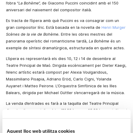
l’obra “
La Bohème
”, de Giacomo Puccini coincidint amb el 150
aniversari del naixement del compositor italià.
Es tracta de l’òpera amb què Puccini es va consagrar com un
gran compositor líric. Està basada en la novel·la de
Henri Murger
Scènes de la vie de Bohème.
Entre les obres mestres del
panorama operístic del romanticisme tardà,
La Bohème
és un
exemple de síntesi dramatúrgica, estructurada en quatre actes.
L’òpera es representarà els dies 10, 12 i 14 de desembre al
Teatre Principal de Maó.
Dirigida escènicament per Dieter Kaegi,
l’elenc artístic estarà compost per Alexia Voulgaridous,
Massimiliano Pisapia, Adriano Eröd, Carlo Cigni, Yolanda
Auyanet i Matteo Peirone. L’Orquestra Simfònica de les Illes
Balears, dirigida per Michael Güttler s’encarregarà de la música.
La venda d’entrades es farà a la taquilla del Teatre Principal
dimarts, dimecres i dissabte d’11.30 hores a 13.30 hores, i dijous i
divendres de 18.30 hores a 20.30 hores. Els dies de funció es
podran comprar entrades una hora abans que comence. Per a la
reserva d’entrades es pot telefonar al número 97 135 57 76.
Aquest lloc web utilitza cookies